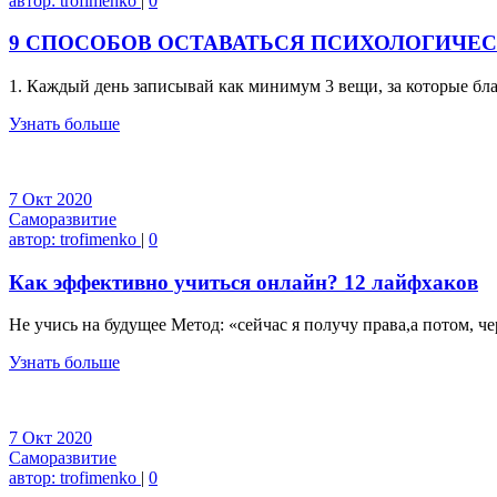
автор:
trofimenko
|
0
9 СПОСОБОВ ОСТАВАТЬСЯ ПСИХОЛОГИЧЕС
1. Каждый день записывай как минимум 3 вещи, за которые бла
Узнать больше
7
Окт
2020
Саморазвитие
автор:
trofimenko
|
0
Как эффективно учиться онлайн? 12 лайфхаков
Не учись на будущее Метод: «сейчас я получу права,а потом, ч
Узнать больше
7
Окт
2020
Саморазвитие
автор:
trofimenko
|
0