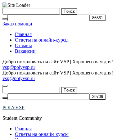
Skip
Найти:
to
content
Заказ помощи
Главная
Ответы на онлайн-курсы
Отзывы
Вакансии
Добро пожаловать на сайт VSP | Хорошего вам дня!
vsp@polyvsp.ru
Добро пожаловать на сайт VSP | Хорошего вам дня!
vsp@polyvsp.ru
Найти:
POLYVSP
Student Community
Главная
Ответы на онлайн-курсы