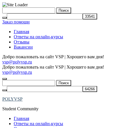
Skip
Найти:
to
content
Заказ помощи
Главная
Ответы на онлайн-курсы
Отзывы
Вакансии
Добро пожаловать на сайт VSP | Хорошего вам дня!
vsp@polyvsp.ru
Добро пожаловать на сайт VSP | Хорошего вам дня!
vsp@polyvsp.ru
Найти:
POLYVSP
Student Community
Главная
Ответы на онлайн-курсы