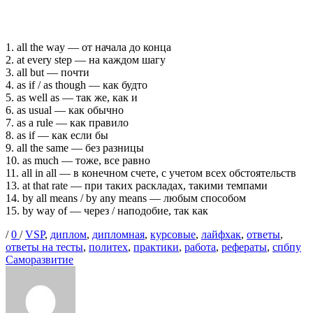
1. all the way — от начала до конца
2. at every step — на каждом шагу
3. all but — почти
4. as if / as though — как будто
5. as well as — так же, как и
6. as usual — как обычно
7. as a rule — как правило
8. as if — как если бы
9. all the same — без разницы
10. as much — тоже, все равно
11. all in all — в конечном счете, с учетом всех обстоятельств
13. at that rate — при таких раскладах, такими темпами
14. by all means / by any means — любым способом
15. by way of — через / наподобие, так как
Опубликовано
Теги
/
0
/
VSP
,
диплом
,
дипломная
,
курсовые
,
лайфхак
,
ответы
,
Ка
ответы на тесты
,
политех
,
практики
,
работа
,
рефераты
,
спбпу
Саморазвитие