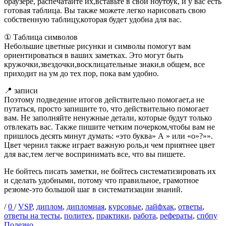
браузере, распечатайте их,вставьте в свой ноутбук, и у вас есть
готовая таблица. Вы также можете легко нарисовать свою
собственную таблицу,которая будет удобна для вас.
① Таблица символов
Небольшие цветные рисунки и символы помогут вам
ориентироваться в ваших заметках. Это могут быть
кружочки,звездочки,восклицательные знаки,в общем, все
приходит на ум до тех пор, пока вам удобно.
📍 записи
Поэтому подведение итогов действительно помогает,а не
путаться, просто запишите то, что действительно помогает
вам. Не заполняйте ненужные детали, которые будут только
отвлекать вас. Также пишите четким почерком,чтобы вам не
пришлось десять минут думать: «это буква» А » или «о»?»».
Цвет чернил также играет важную роль,и чем приятнее цвет
для вас,тем легче воспринимать все, что вы пишете.
Не бойтесь писать заметки, не бойтесь систематизировать их
и сделать удобными, потому что правильное, грамотное
резюме-это большой шаг в систематизации знаний.
Опубликовано
Теги
/
0
/
VSP
,
диплом
,
дипломная
,
курсовые
,
лайфхак
,
ответы
,
Ка
ответы на тесты
,
политех
,
практики
,
работа
,
рефераты
,
спбпу
Полезно