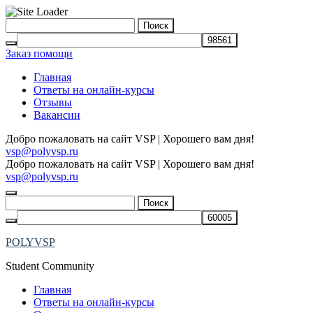
Skip
Найти:
to
content
Заказ помощи
Главная
Ответы на онлайн-курсы
Отзывы
Вакансии
Добро пожаловать на сайт VSP | Хорошего вам дня!
vsp@polyvsp.ru
Добро пожаловать на сайт VSP | Хорошего вам дня!
vsp@polyvsp.ru
Найти:
POLYVSP
Student Community
Главная
Ответы на онлайн-курсы