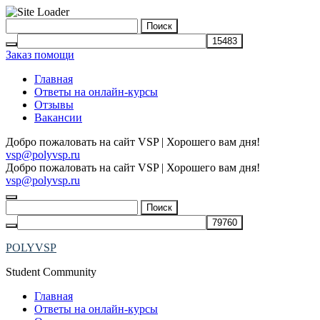
Skip
Найти:
to
content
Заказ помощи
Главная
Ответы на онлайн-курсы
Отзывы
Вакансии
Добро пожаловать на сайт VSP | Хорошего вам дня!
vsp@polyvsp.ru
Добро пожаловать на сайт VSP | Хорошего вам дня!
vsp@polyvsp.ru
Найти:
POLYVSP
Student Community
Главная
Ответы на онлайн-курсы