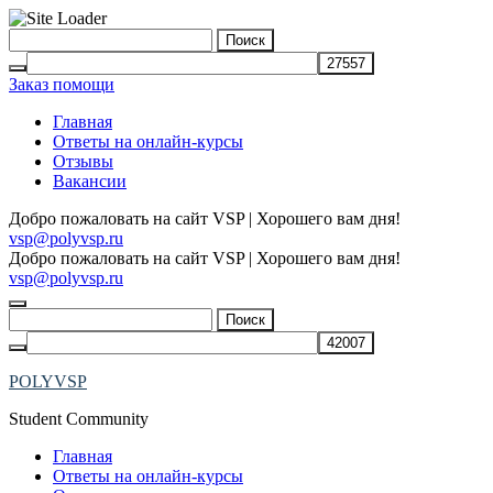
Skip
Найти:
to
content
Заказ помощи
Главная
Ответы на онлайн-курсы
Отзывы
Вакансии
Добро пожаловать на сайт VSP | Хорошего вам дня!
vsp@polyvsp.ru
Добро пожаловать на сайт VSP | Хорошего вам дня!
vsp@polyvsp.ru
Найти:
POLYVSP
Student Community
Главная
Ответы на онлайн-курсы