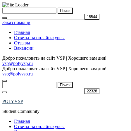
Skip
Найти:
to
content
Заказ помощи
Главная
Ответы на онлайн-курсы
Отзывы
Вакансии
Добро пожаловать на сайт VSP | Хорошего вам дня!
vsp@polyvsp.ru
Добро пожаловать на сайт VSP | Хорошего вам дня!
vsp@polyvsp.ru
Найти:
POLYVSP
Student Community
Главная
Ответы на онлайн-курсы