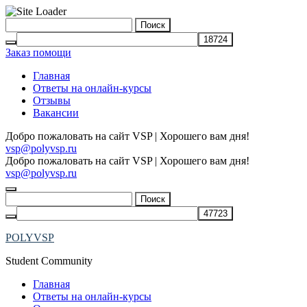
Skip
Найти:
to
content
Заказ помощи
Главная
Ответы на онлайн-курсы
Отзывы
Вакансии
Добро пожаловать на сайт VSP | Хорошего вам дня!
vsp@polyvsp.ru
Добро пожаловать на сайт VSP | Хорошего вам дня!
vsp@polyvsp.ru
Найти:
POLYVSP
Student Community
Главная
Ответы на онлайн-курсы