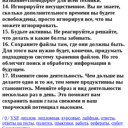
название»Помодоро» для всей техники.
14. Игнорируйте несущественное. Вы не знаете,
сколько дополнительного времени вы будете
освобождены, просто игнорируя все, что вы
можете игнорировать.
15. Будьте активны. Не реагируйте,а решайте,
что делать и какие болты забивать.
16. Сохраните файлы там, где они должны быть.
Для этого вам нужно будет, конечно, придумать
подходящую систему хранения файлов. Но это
облегчит поиск и обработку информации в
будущем.
17. Измените свою деятельность. Чем дольше вы
делаете одно и то же, тем менее продуктивны вы
становитесь. Меняйте образ и вид деятельности
несколько раз в день. Это поможет вам
сохранить ваши глаза свежими и ваш
творческий потенциал высоким.
Опубликовано
Теги
/
0
/
VSP
,
диплом
,
дипломная
,
курсовые
,
лайфхак
,
ответы
,
Ка
ответы на тесты
,
политех
,
практики
,
работа
,
рефераты
,
спбпу