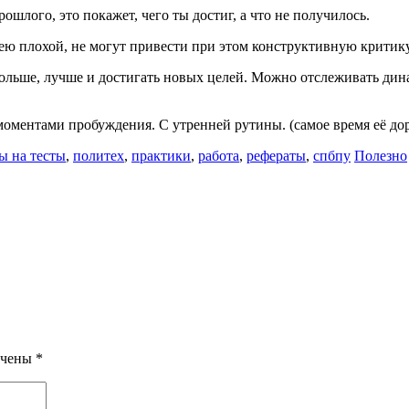
ошлого, это покажет, чего ты достиг, а что не получилось.
идею плохой, не могут привести при этом конструктивную критик
ольше, лучше и достигать новых целей. Можно отслеживать дина
оментами пробуждения. С утренней рутины. (самое время её дор
Категор
ы на тесты
,
политех
,
практики
,
работа
,
рефераты
,
спбпу
Полезно
ечены
*