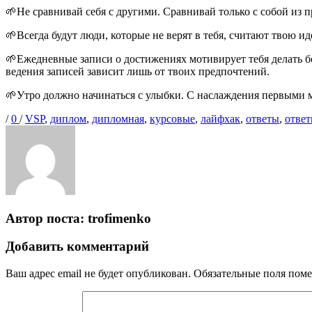
🌱Не сравнивай себя с другими. Сравнивай только с собой из пр
🌱Всегда будут люди, которые не верят в тебя, считают твою 
🌱Ежедневные записи о достижениях мотивирует тебя делать б
ведения записей зависит лишь от твоих предпочтений.
🌱Утро должно начинаться с улыбки. С наслаждения первыми м
Опубликовано
Теги
/
0
/
VSP
,
диплом
,
дипломная
,
курсовые
,
лайфхак
,
ответы
,
ответ
Автор поста:
trofimenko
Добавить комментарий
Ваш адрес email не будет опубликован.
Обязательные поля пом