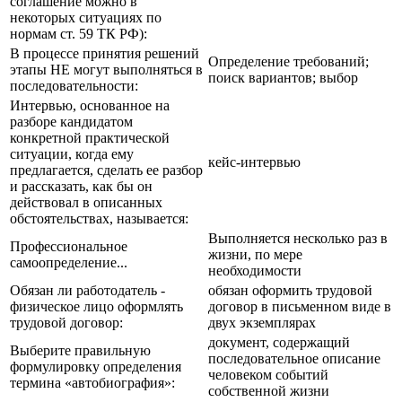
соглашение можно в
некоторых ситуациях по
нормам ст. 59 ТК РФ):
В процессе принятия решений
Определение требований;
этапы НЕ могут выполняться в
поиск вариантов; выбор
последовательности:
Интервью, основанное на
разборе кандидатом
конкретной практической
ситуации, когда ему
кейс-интервью
предлагается, сделать ее разбор
и рассказать, как бы он
действовал в описанных
обстоятельствах, называется:
Выполняется несколько раз в
Профессиональное
жизни, по мере
самоопределение...
необходимости
Обязан ли работодатель -
обязан оформить трудовой
физическое лицо оформлять
договор в письменном виде в
трудовой договор:
двух экземплярах
документ, содержащий
Выберите правильную
последовательное описание
формулировку определения
человеком событий
термина «автобиография»:
собственной жизни