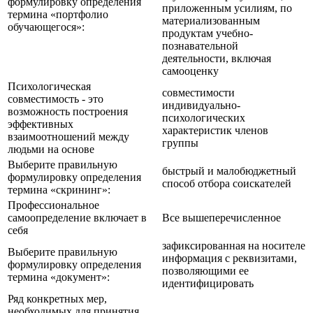
формулировку определения
приложенным усилиям, по
термина «портфолио
материализованным
обучающегося»:
продуктам учебно-
познавательной
деятельности, включая
самооценку
Психологическая
совместимости
совместимость - это
индивидуально-
возможность построения
психологических
эффективных
характеристик членов
взаимоотношений между
группы
людьми на основе
Выберите правильную
быстрый и малобюджетный
формулировку определения
способ отбора соискателей
термина «скрининг»:
Профессиональное
самоопределение включает в
Все вышеперечисленное
себя
зафиксированная на носителе
Выберите правильную
информация с реквизитами,
формулировку определения
позволяющими ее
термина «документ»:
идентифицировать
Ряд конкретных мер,
необходимых для принятия