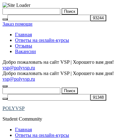
Skip
Найти:
to
content
Заказ помощи
Главная
Ответы на онлайн-курсы
Отзывы
Вакансии
Добро пожаловать на сайт VSP | Хорошего вам дня!
vsp@polyvsp.ru
Добро пожаловать на сайт VSP | Хорошего вам дня!
vsp@polyvsp.ru
Найти:
POLYVSP
Student Community
Главная
Ответы на онлайн-курсы