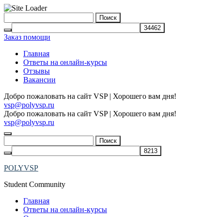
Skip
Найти:
to
content
Заказ помощи
Главная
Ответы на онлайн-курсы
Отзывы
Вакансии
Добро пожаловать на сайт VSP | Хорошего вам дня!
vsp@polyvsp.ru
Добро пожаловать на сайт VSP | Хорошего вам дня!
vsp@polyvsp.ru
Найти:
POLYVSP
Student Community
Главная
Ответы на онлайн-курсы