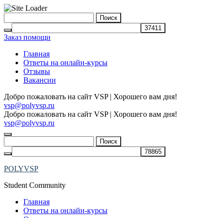
Skip
Найти:
to
content
Заказ помощи
Главная
Ответы на онлайн-курсы
Отзывы
Вакансии
Добро пожаловать на сайт VSP | Хорошего вам дня!
vsp@polyvsp.ru
Добро пожаловать на сайт VSP | Хорошего вам дня!
vsp@polyvsp.ru
Найти:
POLYVSP
Student Community
Главная
Ответы на онлайн-курсы