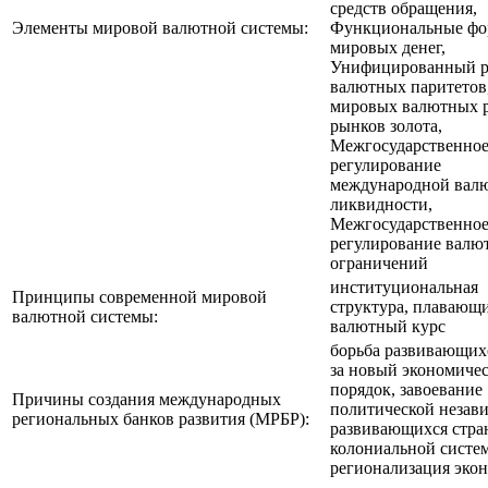
средств обращения,
Элементы мировой валютной системы:
Функциональные ф
мировых денег,
Унифицированный 
валютных паритетов
мировых валютных 
рынков золота,
Межгосударственно
регулирование
международной вал
ликвидности,
Межгосударственно
регулирование валю
ограничений
институциональная
Принципы современной мировой
структура, плавающ
валютной системы:
валютный курс
борьба развивающих
за новый экономиче
порядок, завоевание
Причины создания международных
политической незав
региональных банков развития (МРБР):
развивающихся стран
колониальной систе
регионализация эко