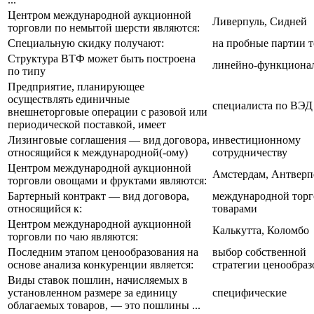
Центром международной аукционной
Ливерпуль, Сидней
торговли по немытой шерсти являются:
Специальную скидку получают:
на пробные партии т
Структура ВТФ может быть построена
линейно-функциона
по типу
Предприятие, планирующее
осуществлять единичные
специалиста по ВЭД
внешнеторговые операции с разовой или
периодической поставкой, имеет
Лизинговые соглашения — вид договора,
инвестиционному
относящийся к международной(-ому)
сотрудничеству
Центром международной аукционной
Амстердам, Антверп
торговли овощами и фруктами являются:
Бартерный контракт — вид договора,
международной торг
относящийся к:
товарами
Центром международной аукционной
Калькутта, Коломбо
торговли по чаю являются:
Последним этапом ценообразования на
выбор собственной
основе анализа конкуренции является:
стратегии ценообраз
Виды ставок пошлин, начисляемых в
установленном размере за единицу
специфические
облагаемых товаров, — это пошлины ...