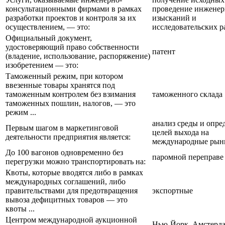
консультационными фирмами в рамках
проведение инжене
разработки проектов и контроля за их
изысканий и
осуществлением, — это:
исследовательских р
Официальный документ,
удостоверяющий право собственности
патент
(владение, использование, распоряжение)
изобретением — это:
Таможенный режим, при котором
ввезенные товары хранятся под
таможенным контролем без взимания
таможенного склада
таможенных пошлин, налогов, — это
режим ...
анализ среды и опре
Первым шагом в маркетинговой
целей выхода на
деятельности предприятия является:
международные рын
До 100 вагонов одновременно без
паромной переправе
перегрузки можно транспортировать на:
Квоты, которые вводятся либо в рамках
международных соглашений, либо
правительствами для предотвращения
экспортные
вывоза дефицитных товаров — это
квоты ...
Центром международной аукционной
Нью-Йорк, Амстерд