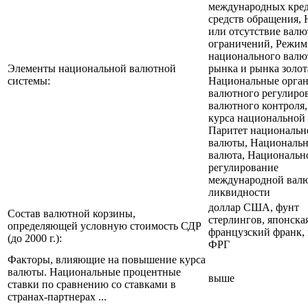
международных кре
средств обращения,
или отсутствие вал
ограничений, Режим
национального валю
Элементы национальной валютной
рынка и рынка золот
системы:
Национальные орга
валютного регулиро
валютного контроля
курса национальной
Паритет национальн
валюты, Национальн
валюта, Национальн
регулирование
международной вал
ликвидности
доллар США, фунт
Состав валютной корзины,
стерлингов, японская
определяющей условную стоимость СДР
французский франк,
(до 2000 г.):
ФРГ
Факторы, влияющие на повышение курса
валюты. Национальные процентные
выше
ставки по сравнению со ставками в
странах-партнерах ...