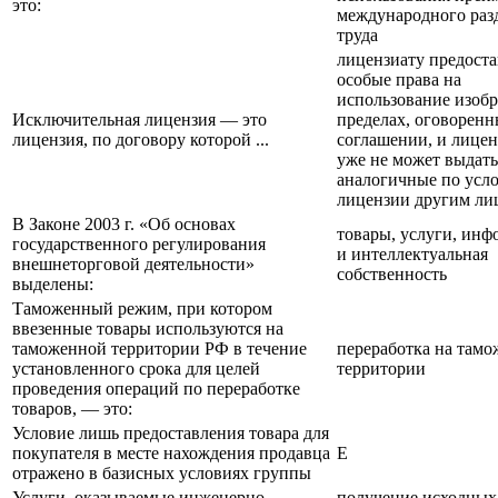
это:
международного раз
труда
лицензиату предост
особые права на
использование изобр
Исключительная лицензия — это
пределах, оговоренн
лицензия, по договору которой ...
соглашении, и лицен
уже не может выдать
аналогичные по усл
лицензии другим ли
В Законе 2003 г. «Об основах
товары, услуги, инф
государственного регулирования
и интеллектуальная
внешнеторговой деятельности»
собственность
выделены:
Таможенный режим, при котором
ввезенные товары используются на
таможенной территории РФ в течение
переработка на там
установленного срока для целей
территории
проведения операций по переработке
товаров, — это:
Условие лишь предоставления товара для
покупателя в месте нахождения продавца
Е
отражено в базисных условиях группы
Услуги, оказываемые инженерно-
получение исходных