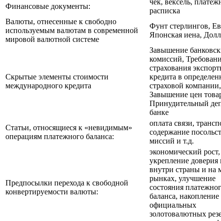
чек, вексель, платеж
Финансовые документы:
расписка
Валюты, отнесенные к свободно
Фунт стерлингов, Ев
используемым валютам в современной
Японская иена, До
мировой валютной системе
Завышение банковск
комиссий, Требован
страхования экспорт
Скрытые элементы стоимости
кредита в определен
международного кредита
страховой компании,
Завышение цен това
Принудительный деп
банке
оплата связи, трансп
Статьи, относящиеся к «невидимым»
содержание посольст
операциям платежного баланса:
миссий и т.д.
экономический рост,
укрепление доверия 
внутри страны и на
рынках, улучшение
Предпосылки перехода к свободной
состояния платежно
конвертируемости валюты:
баланса, накопление
официальных
золотовалютных резе