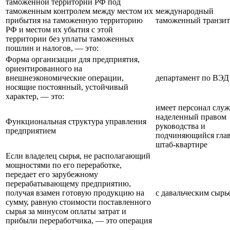
таможенной территории РФ под
таможенным контролем между местом их
международный
прибытия на таможенную территорию
таможенный транзит
РФ и местом их убытия с этой
территории без уплаты таможенных
пошлин и налогов, — это:
Форма организации для предприятия,
ориентированного на
внешнеэкономические операции,
департамент по ВЭД
носящие постоянный, устойчивый
характер, — это:
имеет персонал служ
наделенный правом
Функциональная структура управления
руководства и
предприятием
подчиняющийся гла
штаб-квартире
Если владелец сырья, не располагающий
мощностями по его переработке,
передает его зарубежному
перерабатывающему предприятию,
получая взамен готовую продукцию на
с давальческим сырь
сумму, равную стоимости поставленного
сырья за минусом оплаты затрат и
прибыли переработчика, — это операция
...