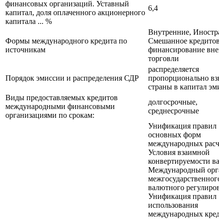
финансовых организаций. Уставный
6,4
капитал, доля оплаченного акционерного
капитала ... %
Внутренние, Иностр
Формы международного кредита по
Смешанное кредитов
источникам
финансирование вн
торговли
распределяется
Порядок эмиссии и распределения СДР
пропорционально вз
страны в капитал эм
Виды предоставляемых кредитов
долгосрочные,
международными финансовыми
среднесрочные
организациями по срокам:
Унификация правил
основных форм
международных расч
Условия взаимной
конвертируемости в
Международный орг
межгосударственног
валютного регулиро
Унификация правил
использования
международных кре