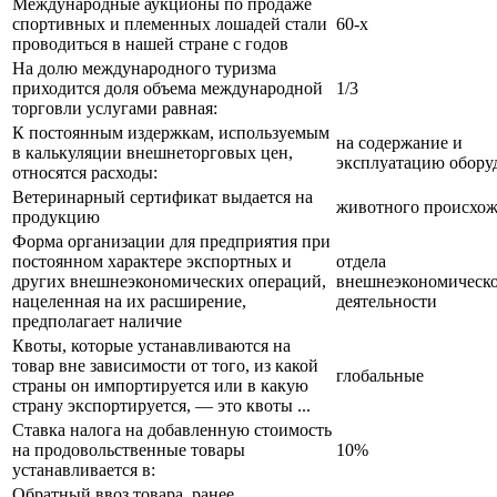
Международные аукционы по продаже
спортивных и племенных лошадей стали
60-х
проводиться в нашей стране с годов
На долю международного туризма
приходится доля объема международной
1/3
торговли услугами равная:
К постоянным издержкам, используемым
на содержание и
в калькуляции внешнеторговых цен,
эксплуатацию обору
относятся расходы:
Ветеринарный сертификат выдается на
животного происхо
продукцию
Форма организации для предприятия при
постоянном характере экспортных и
отдела
других внешнеэкономических операций,
внешнеэкономическ
нацеленная на их расширение,
деятельности
предполагает наличие
Квоты, которые устанавливаются на
товар вне зависимости от того, из какой
глобальные
страны он импортируется или в какую
страну экспортируется, — это квоты ...
Ставка налога на добавленную стоимость
на продовольственные товары
10%
устанавливается в:
Обратный ввоз товара, ранее