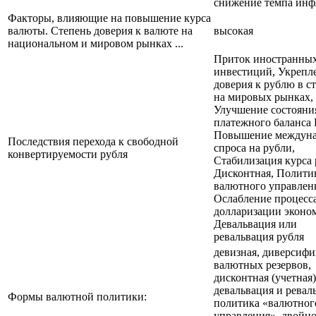
снижение темпа ин
Факторы, влияющие на повышение курса
валюты. Степень доверия к валюте на
высокая
национальном и мировом рынках ...
Приток иностранны
инвестиций, Укрепл
доверия к рублю в с
на мировых рынках,
Улучшение состояни
платежного баланса 
Повышение междуна
Последствия перехода к свободной
спроса на рубли,
конвертируемости рубля
Стабилизация курса 
Дисконтная, Полити
валютного управлен
Ослабление процесс
долларизации эконо
Девальвация или
ревальвация рубля
девизная, диверсиф
валютных резервов,
дисконтная (учетная)
девальвация и ревал
Формы валютной политики:
политика «валютног
управления», двойн