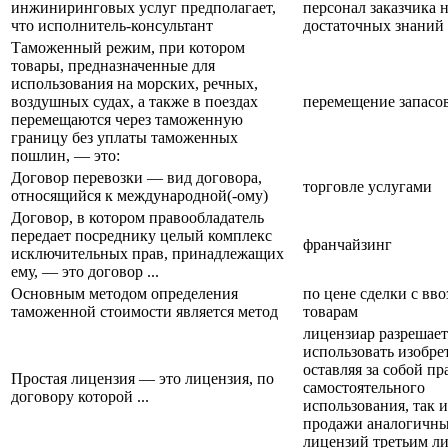
инжиниринговых услуг предполагает,
персонал заказчика 
что исполнитель-консультант
достаточных знаний
Таможенный режим, при котором
товары, предназначенные для
использования на морских, речных,
воздушных судах, а также в поездах
перемещение запасо
перемещаются через таможенную
границу без уплаты таможенных
пошлин, — это:
Договор перевозки — вид договора,
торговле услугами
относящийся к международной(-ому)
Договор, в котором правообладатель
передает посреднику целый комплекс
франчайзинг
исключительных прав, принадлежащих
ему, — это договор ...
Основным методом определения
по цене сделки с вв
таможенной стоимости является метод
товарам
лицензиар разрешает
использовать изобре
оставляя за собой пр
Простая лицензия — это лицензия, по
самостоятельного
договору которой ...
использования, так и
продажи аналогичн
лицензий третьим л