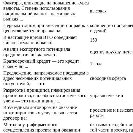
Факторы, влияющие на повышение курса
валюты. Степень использования
высокая
национальной валюты на мировых
рынках ...
Первым этапом при внесении поправок к
количество поставл
ценам является поправка на:
изделий
В настоящее время ВТО объединяет
150
число государств около:
Анализ экспортного потенциала
оценку ноу-хау, пате
предприятия не включает:
Краткосрочный кредит — это кредит
1 года
сроком до ...
Предложение, направляемое продавцом в
адрес нескольких потенциальных
свободная оферта
покупателей, — это:
Разработка принципов планирования
производства, способов статистического
управленческий
учета — это инжиниринг ...
Возмездным договором на оказание
проектные и изыска
инжиниринговых услуг не является
работы
договор на:
Метод внутрифирменного
оказывает содействи
осуществления проекта при оказании
той части проекта, г