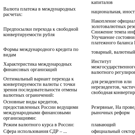
капиталов
Валюта платежа в международных
национальная, инос
расчетах:
Накопление официа
золотовалютных резе
Предпосылки перехода к свободной
Снижение темпа ин
конвертируемости рубля
Улучшение состояни
платежного баланса
Формы международного кредита по
товарный, валютны
видам
Институт
Характеристика международных
межгосударственног
финансовых организаций
валютного регулиро
Оптимальный вариант перехода к
для резидентов или
конвертируемости валюты с точки
нерезидентов, части
зрения последовательности отмены
свободная конверти
валютных ограничений:
Основные виды кредитов,
предоставленных России ведущими
Резервные, На прове
международными финансовыми
рыночных реформ
организациями:
Режим валютного курса в России:
плавающий
Сфера использования СДР – ...
официальный сектор