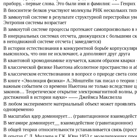
прибору, - первые слова. Это были имя и фамилия: ----- Генрих
В биосинтезе белков участвуют молекулы РНК нескольких 
В замкнутой системе в результате структурной перестройки ув
Энтропия системы возрастает
В замкнутой системе процессы протекают самопроизвольно в 
В инерциальных системах отсчета, движущихся с большими ско
в неподвижной системе отсчета ( замедляется)
В истории естествознания в конкурентной борьбе корпускуляр
выяснилось, что они не исключают, а дополняют друг друга
В квантовой хромодинамике изучается, каким образом кварки 
В классической физике Ньютона абсолютное пространство и аб
В классическом естествознании в вопросе о природе света соп
В книге «Эволюция физики» А.Эйнштейн так писал о теории э
важным событием со времени Ньютона не только вследствие це
законов… Теоретическое открытие электромагнитной волны, р
достижений в истории науки» ------ Джеймса Максвелла
В любом эксперименте материальный объект может проявлять л
одновременно
В масштабах ядер доминирует… (гравитационное взаимодейст
В мегамире доминирует__ взаимодействие (гравитационное)
В общей теории относительности устанавливается связь (прост
В опытах С.Л. Миллера и Г.К. Юри 1953 г. моделирующих про