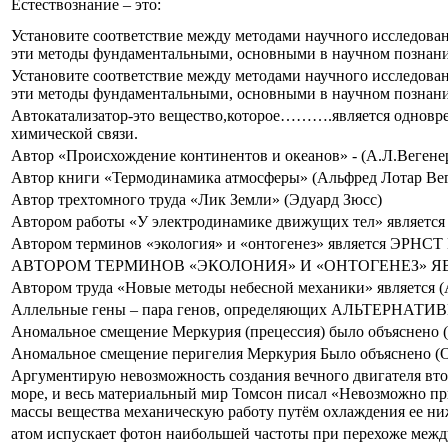
Естествознание – это:
Установите соответствие между методами научного исследова
эти методы фундаментальными, основными в научном познани
Установите соответствие между методами научного исследова
эти методы фундаментальными, основными в научном познании
Автокатализатор-это вещество,которое……….является одноврем
химической связи.
Автор «Происхождение континентов и океанов» - (А.Л.Вегене
Автор книги «Термодинамика атмосферы» (Альфред Лотар Вег
Автор трехтомного труда «Лик Земли» (Эдуард Зюсс)
Автором работы «У электродинамике движущих тел» является
Автором терминов «экология» и «онтогенез» является ЭРНС
АВТОРОМ ТЕРМИНОВ «ЭКОЛОНИЯ» И «ОНТОГЕНЕЗ» ЯВЛЯ
Автором труда «Новые методы небесной механики» является 
Аллельные гены – пара генов, определяющих АЛЬТЕР
Аномальное смещение Меркурия (прецессия) было объяснено (
Аномальное смещение перигелия Меркурия Было объяснено (
Аргументирую невозможность создания вечного двигателя втор
море, и весь материальный мир Томсон писал «Невозможно пр
массы вещества механическую работу путём охлаждения ее ни
атом испускает фотон наибольшей частоты при перехоже ме