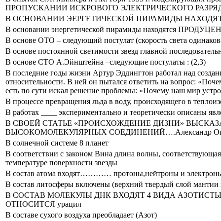
ПРОПУСКАНИИ ИСКРОВОГО ЭЛЕКТРИЧЕСКОГО РАЗРЯД
В ОСНОВАНИИ ЭЕРГЕТИЧЕСКОЙ ПИРАМИДЫ НАХОДЯТС
В основании энергетической пирамиды находятся ПРОДУЦЕН
В основе ОТО – следующий постулат (скорость света одинаков
В основе постоянной светимости звезд главной последователь
В основе СТО А.Эйнштейна –следующие постулаты : (2,3)
В последние годы жизни Артур Эддингтон работал над созда
относительности. В ней он пытался ответить на вопрос: «Поч
есть по сути искал решение проблемы: «Почему наш мир устр
В процессе превращения льда в воду, происходящего в теплои
В работах ____ экспериментально и теоретически описаны явлен
В СВОЕЙ СТАТЬЕ «ПРОИСХОЖДЕНИЕ ДИЗНИ» ВЫСКАЗА
ВЫСОКОМОЛЕКУЛЯРНЫХ СОЕДИНЕНИЙ….Александр Оп
В солнечной системе 8 планет
В соответствии с законом Вина длина волны, соответствующая
температуре поверхности звезды
В состав атома входят………… протоны,нейтроны и электрон
В состав литосферы включены (верхний твердый слой мантии и
В СОСТАВ МОЛЕКУЛЫ ДНК ВХОДЯТ 4 ВИДА АЗОТИСТ
ОТНОСИТСЯ урацил
В составе сухого воздуха преобладает (Азот)