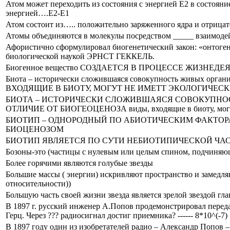
Атом может переходить из состояния с энергией Е2 в состояни
энергией….Е2-Е1
Атом состоит из….. положительно заряженного ядра и отрица
Атомы объединяются в молекулы посредством _____ взаимодей
Афористично сформулировал биогенетический закон: «онтогене
биологической наукой ЭРНСТ ГЕККЕЛЬ.
Биогенное вещество СОЗДАЕТСЯ В ПРОЦЕССЕ ЖИЗНЕ
Биота – исторически сложившаяся совокупность живых орган
ВХОДЯЩИЕ В БИОТУ, МОГУТ НЕ ИМЕТТ ЭКОЛОГИЧЕСК
БИОТА – ИСТОРИЧЕСКИ СЛОЖИВШАЯСЯ СОВОКУПНОС
ОТЛИЧИЕ ОТ БИОГЕОЦЕНОЗА виды, входящие в биоту, могут 
БИОТИП – ОДНОРОДНЫЙ ПО АБИОТИЧЕСКИМ ФАКТОР
БИОЦЕНОЗОМ
БИОТИП ЯВЛЯЕТСЯ ПО СУТИ НЕБИОТИПИЧЕСКОЙ ЧА
Бозоны-это (частицы с нулевым или целым спином, подчиняющ
Более горячими являются голубые звезды
Большие массы ( энергии) искривляют пространство и замедл
относительности))
Большую часть своей жизни звезда является зрелой звездой гл
В 1897 г. русский инженер А.Попов продемонстрировал передач
Герц. Через ??? радиосигнал достиг приемника? ------ 8*10^(-7)
В 1897 году один из изобретателей радио – Александр Попов 