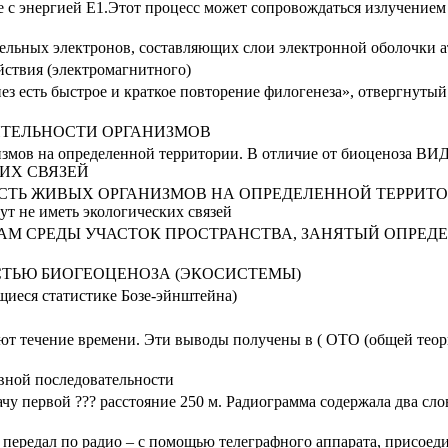
е с энергией Е1.Этот процесс может сопровождаться излучением
тельных электронов, составляющих слои электронной оболочки 
ствия (электромагнитного)
з есть быстрое и краткое повторение филогенеза», отвергнуты
ДЕЯТЕЛЬНОСТИ ОРГАНИЗМОВ
измов на определенной территории. В отличие от биоценоза ВИ
ИХ СВЯЗЕЙ
ТЬ ЖИВЫХ ОРГАНИЗМОВ НА ОПРЕДЕЛЕННОЙ ТЕРРИТО
не иметь экологических связей
АМ СРЕДЫ УЧАСТОК ПРОСТРАНСТВА, ЗАНЯТЫЙ ОПРЕ
СТЬЮ БИОГЕОЦЕНОЗА (ЭКОСИСТЕМЫ)
иеся статистике Бозе-эйнштейна)
яют течение времени. Эти выводы получены в ( ОТО (общей тео
авной последовательности
у первой ??? расстояние 250 м. Радиограмма содержала два сло
– передал по радио – с помощью телеграфного аппарата, присоед