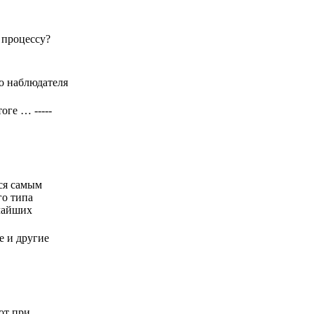
 процессу?
о наблюдателя
ге … -----
ся самым
го типа
ичайших
е и другие
от при