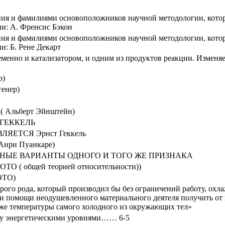
ния и фамилиями основоположников научной методологии, кото
и: А. Френсис Бэкон
ния и фамилиями основоположников научной методологии, кото
: Б. Рене Декарт
енно и катализатором, и одним из продуктов реакции. Изменяе
р)
енер)
 ( Альберт Эйнштейн)
Т ГЕККЕЛЬ
ЕТСЯ Эрнст Геккель
(Анри Пуанкаре)
НАТИВНЫЕ ВАРИАНТЫ ОДНОГО И ТОГО ЖЕ ПРИЗНАКА
ОТО ( общей теорией относительности))
ОТО)
ого рода, который производил бы без ограничений работу, охл
и помощи неодушевленного материального деятеля получить от 
же температуры самого холодного из окружающих тел»
жду энергетическими уровнями…… 6-5