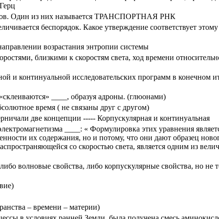
 Герц
типов. Один из них называется ТРАНСПОРТНАЯ РНК
еличивается беспорядок. Какое утверждение соответствует этому
направлении возрастания энтропии системы
ростями, близкими к скоростям света, ход времени относительн
ной и континуальной исследовательских программ в конечном ито
«склеиваются» ____, образуя адроны. (глюонами)
солютное время ( не связаны друг с другом)
ерничали две концепции ----- Корпускулярная и континуальная
лектромагнетизма ____: « Формулировка этих уравнения являет
нности их содержания, но и потому, что они дают образец ново
аспространяющейся со скоростью света, является одним из вел
ибо волновые свойства, либо корпускулярные свойства, но не т
вие)
ранства – времени – материи)
цессы в условиях ранней Земли, была получена смесь аминокисл