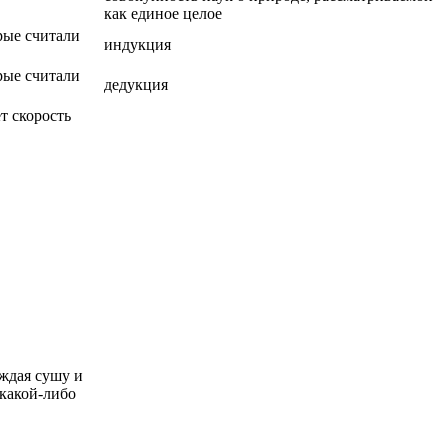
как единое целое
рые считали
индукция
рые считали
дедукция
т скорость
аждая сушу и
какой-либо