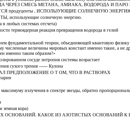
А ЧЕРЕЗ СМЕСЬ МЕТАНА, АМИАКА, ВОДОРОДА И ПАРО
Я продуценты , ИСПОЛЬЗУЮЩИЕ СОЛНЕЧНУЮ ЭНЕРГИ
ТЫ, использующие солнечную энергию.
а в любых системах отсчета)
ности термоядерная реакция превращения водорода в гелий
нием фундаментальной теории, объединяющей квантовую физику
ему численные величины мировых констант именно такие, а не др
оен именно таким образом?»
золированном сосуде энтропия системы возрастает
ия сухого трения ------ Кулона
Л ПРЕДПОЛОЖЕНИЕ О Т ОМ, ЧТО В РАСТВОРАХ
арин
 максимуму излучения в спектре звезды, обратно пропорционал
ы
 земная кора)
ЫХ ОСНОВАНИЙ. КАКОЕ ИЗ АЗОТИСТЫХ ОСНОВАНИЙ К 