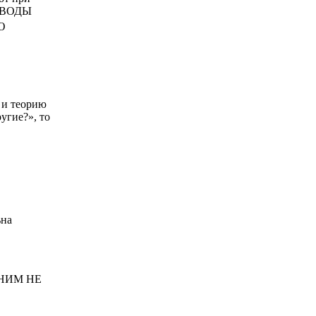
 ВОДЫ
Ю
 и теорию
угие?», то
ьна
НИМ НЕ