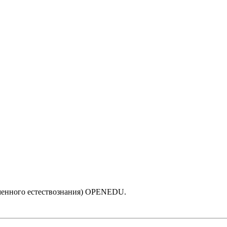
(Концепции современного естествознан
менного естествознания) OPENEDU.