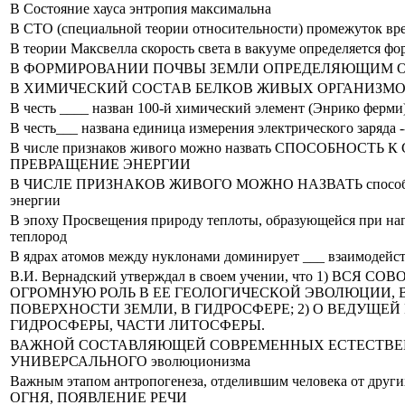
В Состояние хауса энтропия максимальна
В СТО (специальной теории относительности) промежуток врем
В теории Максвелла скорость света в вакууме определяется форм
В ФОРМИРОВАНИИ ПОЧВЫ ЗЕМЛИ ОПРЕДЕЛЯЮЩИМ ОБСТ
В ХИМИЧЕСКИЙ СОСТАВ БЕЛКОВ ЖИВЫХ ОРГАНИЗМОВ В
В честь ____ назван 100-й химический элемент (Энрико ферми
В честь___ названа единица измерения электрического заряда -
В числе признаков живого можно назвать СПОСОБН
ПРЕВРАЩЕНИЕ ЭНЕРГИИ
В ЧИСЛЕ ПРИЗНАКОВ ЖИВОГО МОЖНО НАЗВАТЬ способность 
энергии
В эпоху Просвещения природу теплоты, образующейся при нагр
теплород
В ядрах атомов между нуклонами доминирует ___ взаимодейст
В.И. Вернадский утверждал в своем учении, что 1) 
ОГРОМНУЮ РОЛЬ В ЕЕ ГЕОЛОГИЧЕСКОЙ ЭВОЛЮЦИИ,
ПОВЕРХНОСТИ ЗЕМЛИ, В ГИДРОСФЕРЕ; 2) О ВЕДУЩЕ
ГИДРОСФЕРЫ, ЧАСТИ ЛИТОСФЕРЫ.
ВАЖНОЙ СОСТАВЛЯЮЩЕЙ СОВРЕМЕННЫХ ЕСТЕСТВЕ
УНИВЕРСАЛЬНОГО эволюционизма
Важным этапом антропогенеза, отделившим человека от
ОГНЯ, ПОЯВЛЕНИЕ РЕЧИ