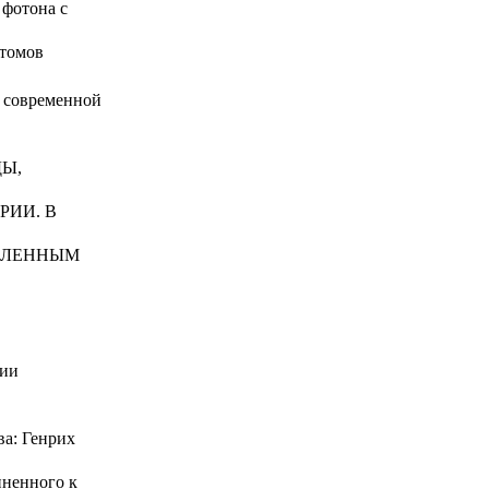
 фотона с
атомов
й современной
ДЫ,
РИИ. В
ДЕЛЕННЫМ
рии
ва: Генрих
иненного к