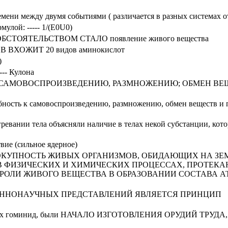
ени между двумя событиями ( различается в разных системах о
улой: ----- 1/(Е0U0)
ОЯТЕЛЬСТВОМ СТАЛО появление живого вещества
ХОЖИТ 20 видов аминокислот
)
--- Кулона
ОСТЬ К САМОВОСПРОИЗВЕДЕНИЮ, РАЗМНОЖЕНИЮ; ОБМЕН В
к самовоспроизведению, размножению, обмен веществ и 
евании тела объясняли наличие в телах некой субстанции, кот
вие (сильное ядерное)
ВСЯ СОВОКУПНОСТЬ ЖИВЫХ ОРГАНИЗМОВ, ОБИДАЮЩИХ НА ЗЕ
 В ФИЗИЧЕСКИХ И ХИМИЧЕСКИХ ПРОЦЕССАХ, ПРОТЕК
Й РОЛИ ЖИВОГО ВЕЩЕСТВА В ОБРАЗОВАНИИ СОСТАВА 
ННОНАУЧНЫХ ПРЕДСТАВЛЕНИЙ ЯВЛЯЕТСЯ ПРИНЦИП
 других гоминид, были НАЧАЛО ИЗГОТОВЛЕНИЯ ОРУДИЙ ТРУД