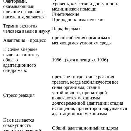
Факторами,
Уровень, качество и доступность
оказывающими
медицинской помощи
влияние на здоровье
Генетические
населения, являются:
Природно-климатические
Термин экология
Парк, Берджес
человека ввели в науку
приспособления организма к
Адаптация – процесс
меняющимся условиям среды
Г. Селье впервые
выделил гипотезу
общего
1956...(хотя в лекциях 1936)
адаптационного
синдрома в:
протекает в три этапа: реакция
тревоги, когда мобилизуются все
силы организма; стадия
устойчивости, при которой
Стресс-реакция
включаются механизмы
долговременной адаптации; стадия
истощения, при которой нарушаются
адаптационные механизмы
Как называется
совокупность
Общий адаптационный синдром
защитных реакций