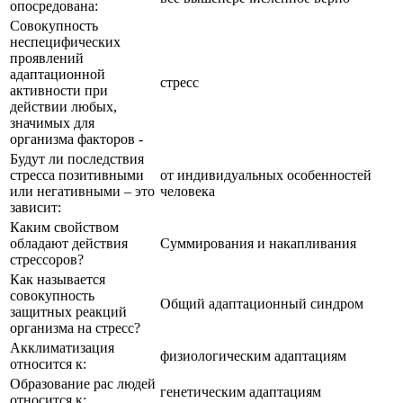
опосредована:
Совокупность
неспецифических
проявлений
адаптационной
стресс
активности при
действии любых,
значимых для
организма факторов -
Будут ли последствия
стресса позитивными
от индивидуальных особенностей
или негативными – это
человека
зависит:
Каким свойством
обладают действия
Суммирования и накапливания
стрессоров?
Как называется
совокупность
Общий адаптационный синдром
защитных реакций
организма на стресс?
Акклиматизация
физиологическим адаптациям
относится к:
Образование рас людей
генетическим адаптациям
относится к: