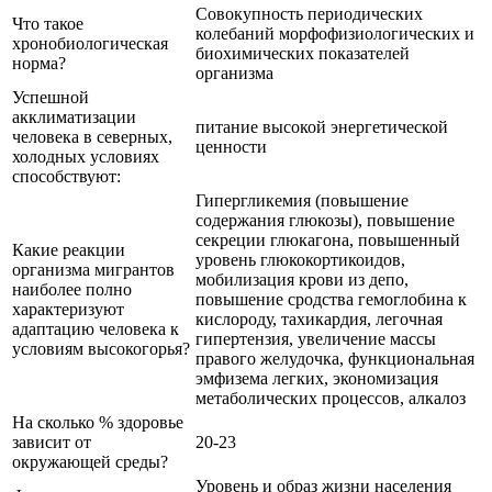
Совокупность периодических
Что такое
колебаний морфофизиологических и
хронобиологическая
биохимических показателей
норма?
организма
Успешной
акклиматизации
питание высокой энергетической
человека в северных,
ценности
холодных условиях
способствуют:
Гипергликемия (повышение
содержания глюкозы), повышение
секреции глюкагона, повышенный
Какие реакции
уровень глюкокортикоидов,
организма мигрантов
мобилизация крови из депо,
наиболее полно
повышение сродства гемоглобина к
характеризуют
кислороду, тахикардия, легочная
адаптацию человека к
гипертензия, увеличение массы
условиям высокогорья?
правого желудочка, функциональная
эмфизема легких, экономизация
метаболических процессов, алкалоз
На сколько % здоровье
зависит от
20-23
окружающей среды?
Уровень и образ жизни населения