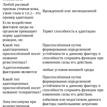
Любой расовый
признак (темная кожа,
Врожденной или эволюционной
узкие глаза и т.п.) – это
пример адаптации:
Если воздействие
факторов среды на
организм превышает
Теряет способность к адаптации
норму адаптивной
реакции, он:
Какой тип
Приспособления путем
адаптационных
формирования определенной
приспособлений носит
устойчивости к данному фактору и
название
способности сохранять функции при
резистентных?
изменении силы его действия.
Адаптогенными
любые условия внешней среды
факторами являются:
Приспособления путем
Какой тип
формирования определенной
адаптационных
устойчивости к данному фактору и
приспособлений носит
способности сохранять функции при
название толерантных?
изменении силы его действия.
избытком или недостатком данного
Зона пессимума при
фактора; наибольшими затратами
количественном