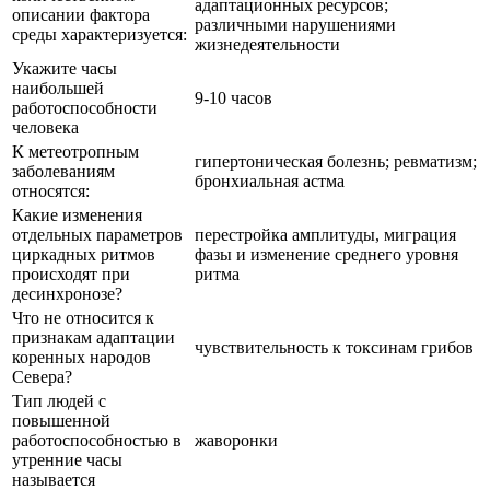
адаптационных ресурсов;
описании фактора
различными нарушениями
среды характеризуется:
жизнедеятельности
Укажите часы
наибольшей
9-10 часов
работоспособности
человека
К метеотропным
гипертоническая болезнь; ревматизм;
заболеваниям
бронхиальная астма
относятся:
Какие изменения
отдельных параметров
перестройка амплитуды, миграция
циркадных ритмов
фазы и изменение среднего уровня
происходят при
ритма
десинхронозе?
Что не относится к
признакам адаптации
чувствительность к токсинам грибов
коренных народов
Севера?
Тип людей с
повышенной
работоспособностью в
жаворонки
утренние часы
называется