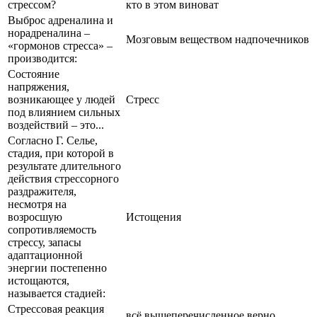
стрессом?
кто в этом виноват
Выброс адреналина и
норадреналина –
Мозговым веществом надпочечников
«гормонов стресса» –
производится:
Состояние
напряжения,
возникающее у людей
Стресс
под влиянием сильных
воздействий – это...
Согласно Г. Селье,
стадия, при которой в
результате длительного
действия стрессорного
раздражителя,
несмотря на
возросшую
Истощения
сопротивляемость
стрессу, запасы
адаптационной
энергии постепенно
истощаются,
называется стадией:
Стрессовая реакция
всё вышеперечисленное верно