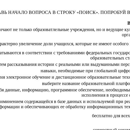
АВЬ НАЧАЛО ВОПРОСА В СТРОКУ «ПОИСК». ПОПРОБУЙ 
чают не только образоватлельные учреждения, но и ведущие ку
орг
арактерно увеличение доли учащихся, которые не имеют особого
батываются в соответствии с требованиями федеральных государ
образовательных ст
утем рассказывания истории с реальными или выдуманными пер
навыки, необходимые при глобальной цифр
ия электронное обучение и дистанционное образовательные тех
выберите название образовательной платфо
ебя данные, информацию, программное обеспечение, необходимые
исполнения в процессе 
приминением содержащейся в базе данных и используемой при ре
нформации и обеспечивающих ее обработку информационных те
бесплатно для всех
совместный неком