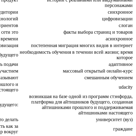
персонажами
удитории
синхронное
хнологий
цифровизации
уриентов
слоган
 сети это
факты выбора страниц и товаров
 времени
асинхронное
овизация
постепенная миграция многих видов в интернет
необходимость обучения в течении всей жизни; время
будущего
которое
ть подачи
адаптивное
участием
массовый открытый онлайн-курс
называют
смешанным обучением
ошлого и
udacity
стоящего
возникшая на базе одной из программ стэнфорда,
платформа для айтишников будущего, созданная
удущего:
айтишниками прошлого и поддерживаемая
айтишниками настоящего
то делать
университет (вуз)
ь как за
граждане
ир вокруг