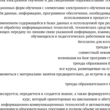
тия электронное обучение и дистанционные образовательные те
ционных форм обучения с элементами электронного обучения на
ебя данные, информацию, программное обеспечение, необходимые
использования в процессе
рименением содержащейся в базах данных и используемой при ре
е обработку информационных технологий, технических средств,
ющих передачу по линиям связи указанной информации, взаимо
обучающихся и педагогических работников на
бесплатно для всех
тренды 
совместный неком
возникшая на базе программ с
тренды образования б
все курсы, размещаемые на п
омиться с материалами занятия предварительно, до встречи в а
тренды образовательного 
сируется, передаетися и создается знание, а также формируют
курс, который ориенторован на школьников и абит
ств информационно-коммуникационных технологий и автоматизи
чающимися образовательных программ в полном объеме независи