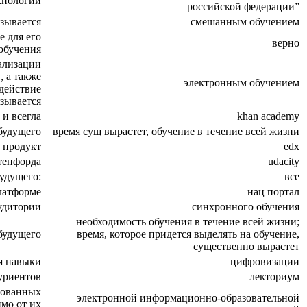
хнологии
российской федерации”
зывается
смешанным обучением
 для его
верно
 обучения
ализации
 а также
электронным обучением
действие
зывается
 и всегла
khan academy
будущего
время сущ вырастет, обучение в течение всей жизни
 продукт
edx
тенфорда
udacity
удущего:
все
латформе
нац портал
удитории
синхронного обучения
необходимость обучения в течение всей жизни;
будущего
время, которое придется выделять на обучение,
существенно вырастет
ся навыки
цифровизации
уриентов
лекториум
рованных
электронной информационно-образовательной
мо от их