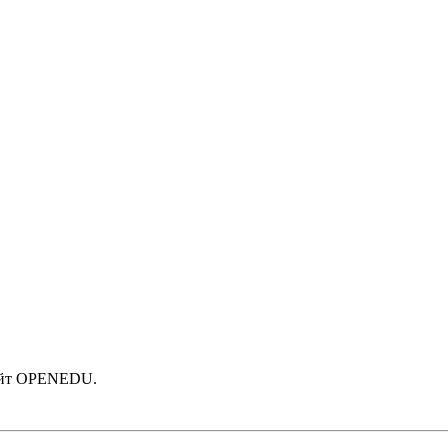
азовательный форсайт OPENEDU.
сайт OPENEDU.