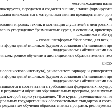
местонахождения назы
ксируется, передается и создается знание, а также формируют
лжны ознакомиться с материалами занятия предварительно, до в
а
зования игровых техник и мотивация слушателей в неигровых п
 верно утверждение: “размещаемые курсы, в основном, ориентир
школьников и абиту
– слоган платформы: “бесплатно, для всех, 
 платформа для айтишников будущего, созданная айтишниками пр
поддерживаемая айтишниками на
ия электронное обучение и дистанционные образовательные тех
цифр
нологического института), университета гарварда и университе
 платформа для айтишников будущего, созданная айтишниками пр
поддерживаемая айтишниками на
батываются в соответствии с требованиями федеральных государ
к результатам обучения образовательных программ, реализуемых
для которой верно утверждение: “Все курсы, размещаемые на пл
деральных государственных образовательных стандартов и соотв
к результатам обучения образовательных программ, реализуемых 