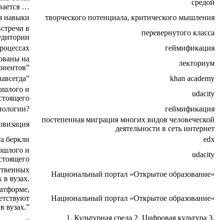
средой
вается …
ся навыки
творческого потенциала, критического мышления
стречи в
перевернутого класса
удитории
роцессах
геймификация
ованы на
лекториум
риентов”
навсегда”
khan academy
ошлого и
udacity
стоящего
нологии?
геймификация
постепенная миграция многих видов человеческой
овизация
деятельности в сеть интернет
та беркли
edx
ошлого и
udacity
стоящего
ственных
Национальный портал «Открытое образование»
 в вузах.
атформе,
етствуют
Национальный портал «Открытое образование»
в вузах.”
1. Культурная среда 2. Цифровая культура 3.