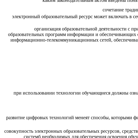
каким законодательным актом введены поня
сочетание тради
электронный образовательный ресурс может включать в с
организация образовательной деятельности с п
образовательных программ информации и обеспечивающих е
информационно-телекоммуникационных сетей, обеспечива
при использовании технологии обучающиеся должны ознак
развитие цифровых технологий менеят способы, которыми фик
совокупность электронных образовательных ресурсов, сред
системб необходимых для обеспечения освоения обу