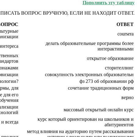
Пополнить эту таблицу
ВПИСАТЬ ВОПРОС ВРУЧНУЮ, ЕСЛИ НЕ НАХОДИТ ОТВЕТ.
ВОПРОС
ОТВЕТ
льтурные
coursera
анизации
делать образовательные программы более
 интереса
интерактивными
ственных
открытое образование
андартов
сонажами
сторителлинг
овизации
совокупность электронных образовательн
нологии?
фз 273 об образовании рф
рмы, для
сочетание традиционных форм
 для его
верно
обучения
ализации
массовый открытый онлайн курс
хнологий
курс который ориентирован на школьников и
 и всегда
абитуриентов
метод влияния на аудиторию путем рассказывания
 продукт
истории с реальными или выдуманными