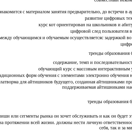
акомится с материалом занятия предварительно, до встречи в а
развитие цифровых те
курс кот ориентирован на школьников и абит
цифровой след пользователя в
т между обучающимся и обучаемым осуществляетсяс задержкой во
цифр
тренды образования 
содержание, темп и последовательнос
обучающий курс с массовым интерактивным 
радиционных форм обучения с элементами электронно обучения 
 платворма для айтишников будущего, созданная айтишниками пр
поддерживаемая айтишниками на
тренды образования б
ниши или сегменты рынка он хочет обслуживать и как он будет э
на протяжении всей жизни. должны нести личную ответственност
себя, так и за м