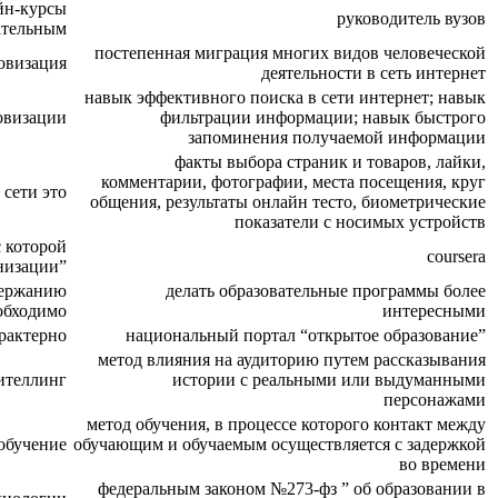
йн-курсы
руководитель вузов
кательным
постепенная миграция многих видов человеческой
овизация
деятельности в сеть интернет
навык эффективного поиска в сети интернет; навык
овизации
фильтрации информации; навык быстрого
запоминения получаемой информации
факты выбора страник и товаров, лайки,
комментарии, фотографии, места посещения, круг
 сети это
общения, результаты онлайн тесто, биометрические
показатели с носимых устройств
 которой
coursera
низации”
одержанию
делать образовательные программы более
еобходимо
интересными
арактерно
национальный портал “открытое образование”
метод влияния на аудиторию путем рассказывания
ителлинг
истории с реальными или выдуманными
персонажами
метод обучения, в процессе которого контакт между
обучение
обучающим и обучаемым осуществляется с задержкой
во времени
федеральным законом №273-фз ” об образовании в