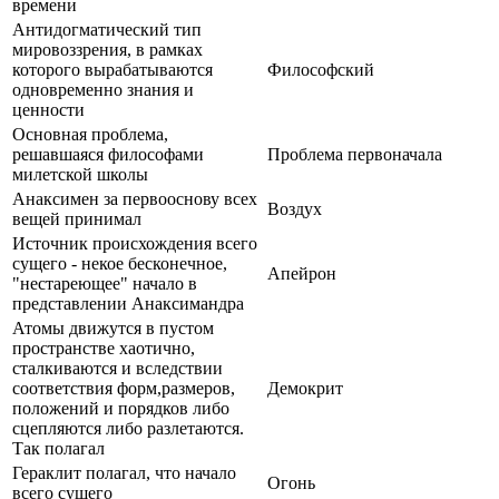
времени
Антидогматический тип
мировоззрения, в рамках
которого вырабатываются
Философский
одновременно знания и
ценности
Основная проблема,
решавшаяся философами
Проблема первоначала
милетской школы
Анаксимен за первооснову всех
Воздух
вещей принимал
Источник происхождения всего
сущего - некое бесконечное,
Апейрон
"нестареющее" начало в
представлении Анаксимандра
Атомы движутся в пустом
пространстве хаотично,
сталкиваются и вследствии
соответствия форм,размеров,
Демокрит
положений и порядков либо
сцепляются либо разлетаются.
Так полагал
Гераклит полагал, что начало
Огонь
всего сущего