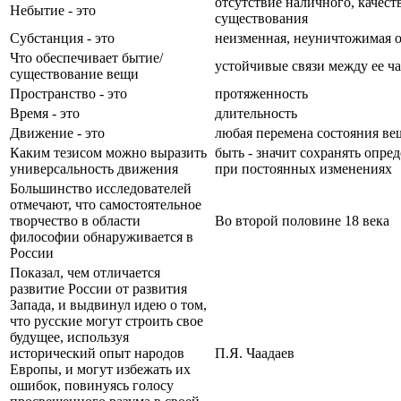
отсутствие наличного, качес
Небытие - это
существования
Субстанция - это
неизменная, неуничтожимая 
Что обеспечивает бытие/
устойчивые связи между ее ч
существование вещи
Пространство - это
протяженность
Время - это
длительность
Движение - это
любая перемена состояния ве
Каким тезисом можно выразить
быть - значит сохранять опре
универсальность движения
при постоянных изменениях
Большинство исследователей
отмечают, что самостоятельное
творчество в области
Во второй половине 18 века
философии обнаруживается в
России
Показал, чем отличается
развитие России от развития
Запада, и выдвинул идею о том,
что русские могут строить свое
будущее, используя
исторический опыт народов
П.Я. Чаадаев
Европы, и могут избежать их
ошибок, повинуясь голосу