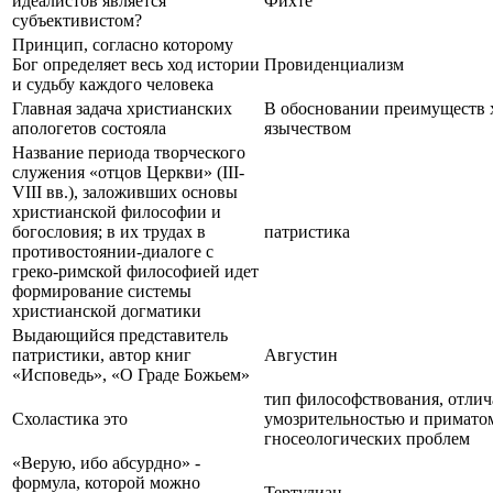
идеалистов является
Фихте
субъективистом?
Принцип, согласно которому
Бог определяет весь ход истории
Провиденциализм
и судьбу каждого человека
Главная задача христианских
В обосновании преимуществ 
апологетов состояла
язычеством
Название периода творческого
служения «отцов Церкви» (III-
VIII вв.), заложивших основы
христианской философии и
богословия; в их трудах в
патристика
противостоянии-диалоге с
греко-римской философией идет
формирование системы
христианской догматики
Выдающийся представитель
патристики, автор книг
Августин
«Исповедь», «О Граде Божьем»
тип философствования, отли
Схоластика это
умозрительностью и приматом
гносеологических проблем
«Верую, ибо абсурдно» -
формула, которой можно
Тертулиан