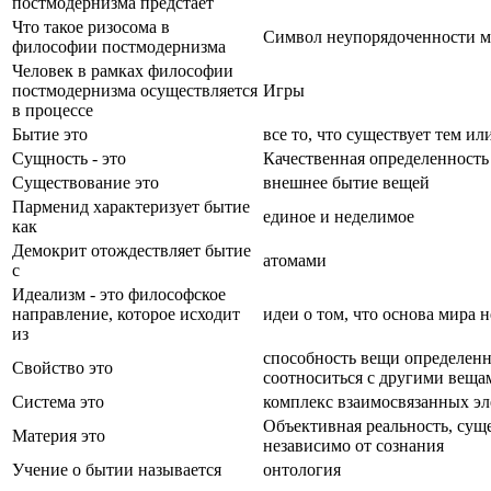
постмодернизма предстает
Что такое ризосома в
Символ неупорядоченности м
философии постмодернизма
Человек в рамках философии
постмодернизма осуществляется
Игры
в процессе
Бытие это
все то, что существует тем и
Сущность - это
Качественная определенность
Существование это
внешнее бытие вещей
Парменид характеризует бытие
единое и неделимое
как
Демокрит отождествляет бытие
атомами
с
Идеализм - это философское
направление, которое исходит
идеи о том, что основа мира 
из
способность вещи определен
Свойство это
соотноситься с другими веща
Система это
комплекс взаимосвязанных э
Объективная реальность, сущ
Материя это
независимо от сознания
Учение о бытии называется
онтология