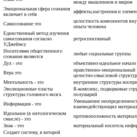
между мышлением и миром
Эмоциональная сфера сознания
аффекты,настроения и элеме
включает в себя
целостность компонентов вну
Самосознание это
опыта человека
Единственный метод изучения
самосознания согласно
ретроспективный
У.Джеймсу
Носителями общественного
любые социальные группы
сознания являются
Дух - это
объективно-идеальное начало
нравственно-эмоциональный а
Вера это
целостно-смысловой структур
Ментальность - это
внутренние структуры воспр
Эволюционные пласты
R-комплекс, подкорковые стр
структуры головного мозга
полушарий
Уменьшение неопределенност
Информация - это
взаимодействующих материал
Идеальное (в онтологическом
противоположность материал
смысле) - это
Знак - это
материальный носитель инф
Создает систему, в которой