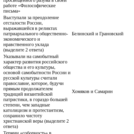
просвещенного разума в своей
работе «Философические
письма»
Выступали за преодоление
отсталости России,
выражавшейся в реликтах
патриархального общественно-
Белинский и Грановский
экономического и
нравственного уклада
(выделите 2 ответа)
Указывали на самобытный
характер развития российского
общества и его культуры,
основой самобытности России и
русской культуры считали
православие, которое, будучи
прямым продолжателем
Хомяков и Самарин
традиций византийской
патристики, в гораздо большей
степени, чем западные
католицизм и протестантизм,
сохранило чистоту
христианской веры (выделите 2
ответа)
Термин «соборность» в