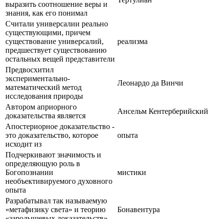
выразить соотношение веры и
знания, как его понимал
Считали универсалии реально
существующими, причем
существование универсалий,
реализма
предшествует существованию
остальных вещей представители
Предвосхитил
экспериментально-
Леонардо да Винчи
математический метод
исследования природы
Автором априорного
Ансельм Кентерберийский
доказательства является
Апостериорное доказательство -
это доказательство, которое
опыта
исходит из
Подчеркивают значимость и
определяющую роль в
Богопознании
мистики
необъективируемого духовного
опыта
Разрабатывал так называемую
«метафизику света» и теорию
Бонавентура
«зародышевых доказательств»