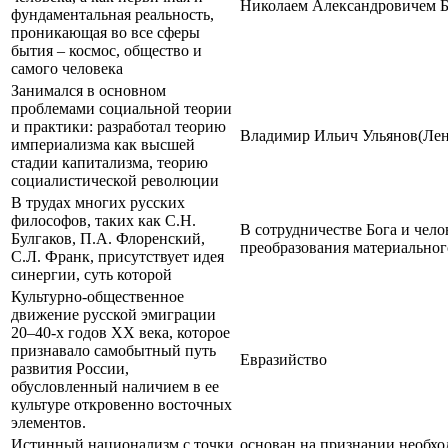
Николаем Александровичем 
фундаментальная реальность,
проникающая во все сферы
бытия – космос, общество и
самого человека
Занимался в основном
проблемами социальной теории
и практики: разработал теорию
Владимир Ильич Ульянов(Ле
империализма как высшей
стадии капитализма, теорию
социалистической революции
В трудах многих русских
философов, таких как С.Н.
В сотрудничестве Бога и чело
Булгаков, П.А. Флоренский,
преобразования материальног
С.Л. Франк, присутствует идея
синергии, суть которой
Культурно-общественное
движение русской эмиграции
20–40-х годов XX века, которое
признавало самобытный путь
Евразийство
развития России,
обусловленный наличием в ее
культуре откровенно восточных
элементов.
Истинный национализм с точки
основан на признании необх