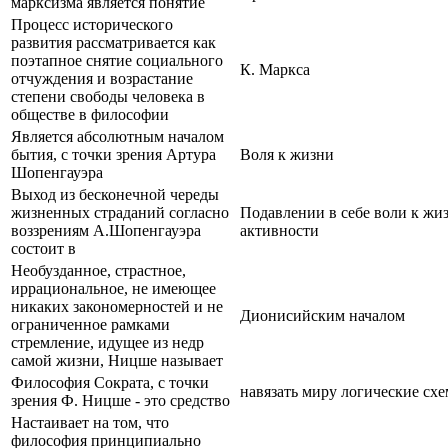
марксизма является понятие
Процесс исторического
развития рассматривается как
поэтапное снятие социального
К. Маркса
отчуждения и возрастание
степени свободы человека в
обществе в философии
Является абсолютным началом
бытия, с точки зрения Артура
Воля к жизни
Шопенгауэра
Выход из бесконечной череды
жизненных страданий согласно
Подавлении в себе воли к жи
воззрениям А.Шопенгауэра
активности
состоит в
Необузданное, страстное,
иррациональное, не имеющее
никаких закономерностей и не
Дионисийским началом
ограниченное рамками
стремление, идущее из недр
самой жизни, Ницше называет
Философия Сократа, с точки
навязать миру логические сх
зрения Ф. Ницше - это средство
Настаивает на том, что
философия принципиально