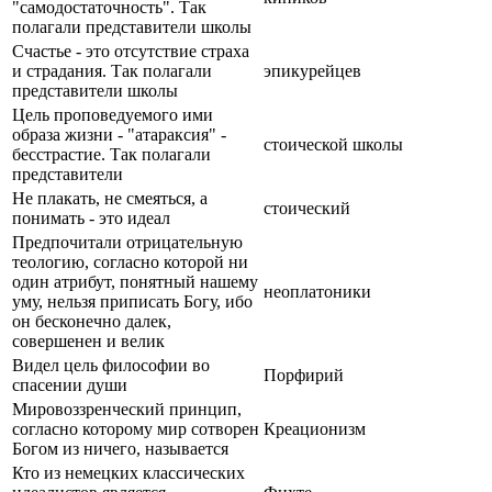
"самодостаточность". Так
полагали представители школы
Счастье - это отсутствие страха
и страдания. Так полагали
эпикурейцев
представители школы
Цель проповедуемого ими
образа жизни - "атараксия" -
стоической школы
бесстрастие. Так полагали
представители
Не плакать, не смеяться, а
стоический
понимать - это идеал
Предпочитали отрицательную
теологию, согласно которой ни
один атрибут, понятный нашему
неоплатоники
уму, нельзя приписать Богу, ибо
он бесконечно далек,
совершенен и велик
Видел цель философии во
Порфирий
спасении души
Мировоззренческий принцип,
согласно которому мир сотворен
Креационизм
Богом из ничего, называется
Кто из немецких классических