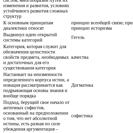
систем, многообразии путей их
изменения и развития, условиях
устойчивого развития сложных
структур
К основным принципам
принцип всеобщей связи; при
диалектики относят
принцип историзма
Выдвинул идею открытой
Гегель
системы категорий
Категория, которая служит для
обозначения целостности
свойств предмета, необходимых
качества
и достаточных для его
существования категория
Настаивает на неизменности
определенного корпуса истин, а
новация рассматривается как
Догматика
подрывающая основы знания и
вообще порядка
Подход, берущий свое начало от
античных софистов,
основанный на предположении
софистика
о том, что нет абсолютной
истины, есть разная по силе
убеждения аргументация –