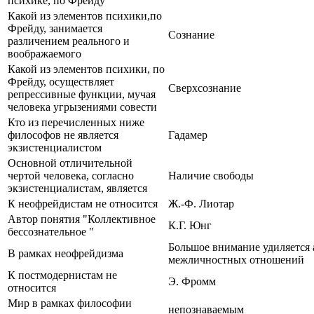
психике, по Фрейду
Какой из элементов психики,по
Фрейду, занимается
Сознание
различением реального и
воображаемого
Какой из элементов психики, по
Фрейду, осуществляет
Сверхсознание
репрессивные функции, мучая
человека угрызениями совести
Кто из перечисленных ниже
философов не является
Гадамер
экзистенциалистом
Основной отличительной
чертой человека, согласно
Наличие свободы
экзистенциалистам, является
К неофрейдистам не относится
Ж.-Ф. Лиотар
Автор понятия "Коллективное
К.Г. Юнг
бессознательное "
Большое внимание удиляется 
В рамках неофрейдизма
межличностных отношений
К постмодернистам не
Э. Фромм
относится
Мир в рамках философии
непознаваемым