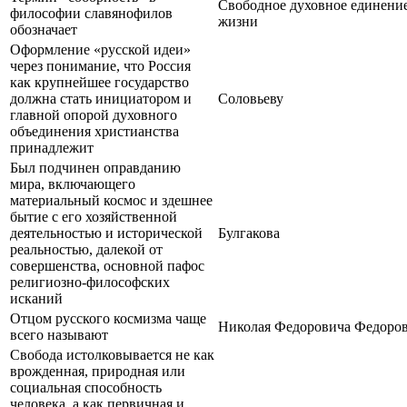
Свободное духовное единени
философии славянофилов
жизни
обозначает
Оформление «русской идеи»
через понимание, что Россия
как крупнейшее государство
должна стать инициатором и
Соловьеву
главной опорой духовного
объединения христианства
принадлежит
Был подчинен оправданию
мира, включающего
материальный космос и здешнее
бытие с его хозяйственной
деятельностью и исторической
Булгакова
реальностью, далекой от
совершенства, основной пафос
религиозно-философских
исканий
Отцом русского космизма чаще
Николая Федоровича Федоро
всего называют
Свобода истолковывается не как
врожденная, природная или
социальная способность
человека, а как первичная и