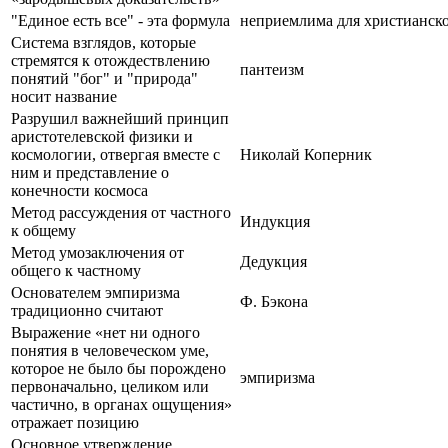
"Единое есть все" - эта формула
неприемлима для христианско
Система взглядов, которые
стремятся к отождествлению
пантеизм
понятий "бог" и "природа"
носит название
Разрушил важнейший принцип
аристотелевской физики и
космологии, отвергая вместе с
Николай Коперник
ним и представление о
конечности космоса
Метод рассуждения от частного
Индукция
к общему
Метод умозаключения от
Дедукция
общего к частному
Основателем эмпиризма
Ф. Бэкона
традиционно считают
Выражение «нет ни одного
понятия в человеческом уме,
которое не было бы порождено
эмпиризма
первоначально, целиком или
частично, в органах ощущения»
отражает позицию
Основное утверждение