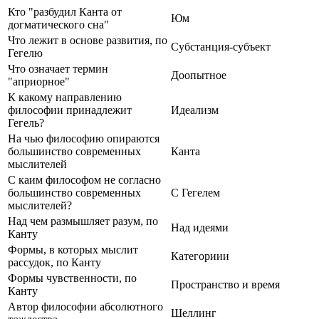
Кто "разбудил Канта от
Юм
догматического сна"
Что лежит в основе развития, по
Субстанция-субъект
Гегелю
Что означает термин
Доопытное
"априорное"
К какому направлению
философии принадлежит
Идеализм
Гегель?
На чью философию опираются
большинство современных
Канта
мыслителей
С каим философом не согласно
большинство современных
С Гегелем
мыслителей?
Над чем размышляет разум, по
Над идеями
Канту
Формы, в которых мыслит
Категориии
рассудок, по Канту
Формы чувственности, по
Пространство и время
Канту
Автор философии абсолютного
Шеллинг