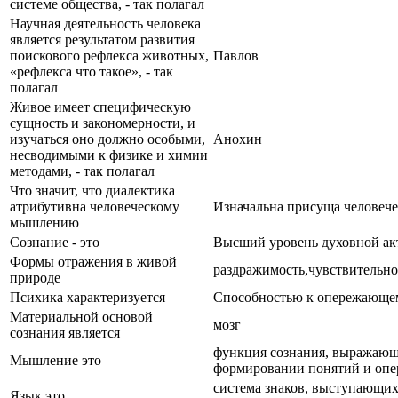
системе общества, - так полагал
Научная деятельность человека
является результатом развития
поискового рефлекса животных,
Павлов
«рефлекса что такое», - так
полагал
Живое имеет специфическую
сущность и закономерности, и
изучаться оно должно особыми,
Анохин
несводимыми к физике и химии
методами, - так полагал
Что значит, что диалектика
атрибутивна человеческому
Изначальна присуща челове
мышлению
Сознание - это
Высший уровень духовной ак
Формы отражения в живой
раздражимость,чувствительно
природе
Психика характеризуется
Способностью к опережающе
Материальной основой
мозг
сознания является
функция сознания, выражающ
Мышление это
формировании понятий и оп
система знаков, выступающи
Язык это