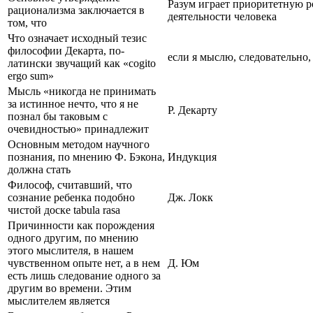
Разум играет приоритетную р
рационализма заключается в
деятельности человека
том, что
Что означает исходный тезис
философии Декарта, по-
если я мыслю, следовательно,
латински звучащий как «cogito
ergo sum»
Мысль «никогда не принимать
за истинное нечто, что я не
Р. Декарту
познал бы таковым с
очевидностью» принадлежит
Основным методом научного
познания, по мнению Ф. Бэкона,
Индукция
должна стать
Философ, считавший, что
сознание ребенка подобно
Дж. Локк
чистой доске tabula rasa
Причинности как порождения
одного другим, по мнению
этого мыслителя, в нашем
чувственном опыте нет, а в нем
Д. Юм
есть лишь следование одного за
другим во времени. Этим
мыслителем является