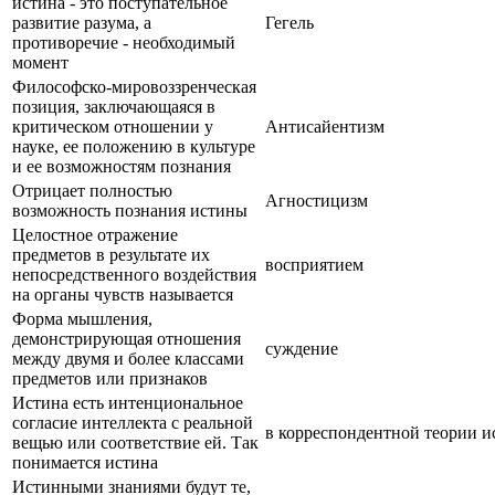
истина - это поступательное
развитие разума, а
Гегель
противоречие - необходимый
момент
Философско-мировоззренческая
позиция, заключающаяся в
критическом отношении у
Антисайентизм
науке, ее положению в культуре
и ее возможностям познания
Отрицает полностью
Агностицизм
возможность познания истины
Целостное отражение
предметов в результате их
восприятием
непосредственного воздействия
на органы чувств называется
Форма мышления,
демонстрирующая отношения
суждение
между двумя и более классами
предметов или признаков
Истина есть интенциональное
согласие интеллекта с реальной
в корреспондентной теории 
вещью или соответствие ей. Так
понимается истина
Истинными знаниями будут те,