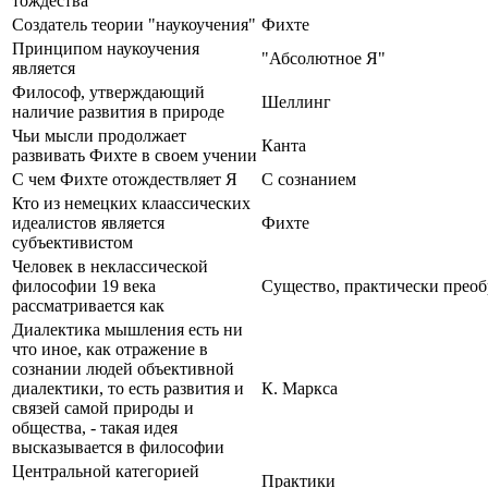
тождества
Создатель теории "наукоучения"
Фихте
Принципом наукоучения
"Абсолютное Я"
является
Философ, утверждающий
Шеллинг
наличие развития в природе
Чьи мысли продолжает
Канта
развивать Фихте в своем учении
С чем Фихте отождествляет Я
С сознанием
Кто из немецких клаассических
идеалистов является
Фихте
субъективистом
Человек в неклассической
философии 19 века
Существо, практически преоб
рассматривается как
Диалектика мышления есть ни
что иное, как отражение в
сознании людей объективной
диалектики, то есть развития и
К. Маркса
связей самой природы и
общества, - такая идея
высказывается в философии
Центральной категорией
Практики