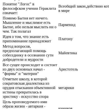
Понятие "Логос" в
Всеобщий закон,действию кот
философском учении Гераклита
в мире
означает:
Помимо Бытия нет ничего.
Мышление и мыслимое есть
Парменид
Бытие, ибо нельзя мыслить ни о
чем. Так полагал
Идея о том, что знание есть
Платону
припоминание принадлежит
Метод вопросов,
предполагающий помощь
Майевтика
собеседнику в осознании сути
добродетели и мудрости
Все сущее происходит и состоит
из двух основных начал -
Аристотель
"формы" и "материи"
Отметьте школу, в которой
сократовская диалектика из
орудия отыскания объективной
мегарики
истины превратилась в
эристику - искусство спора
Цель проповедуемого ими
образа жизни - автаркия -
киников