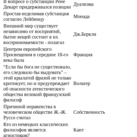
В вопросе о субстанции Рене
Дуализма
Декарт придерживался позиции
Простая неделимая субстанция
Монада
согласно Лейбницу
Внешний мир существует
независимо от восприятий,
Дж.Беркли
бытие вещей состоит в их
воспринимаемости - полагал
Центром европейского
Просвещения в середине 18-го
Франция
века была
“Если бы бога не существовало,
его следовало бы выдумать” –
этой крылатой фразой не только
критикует, но и предупреждает
Вольтер
об опасности атеистического
общества великий французский
философ
Причиной неравенства в
человеческом обществе Ж.-Ж.
Собственность
Руссо считал
Кто из немецких классических
философов является
Кант
агностиком?