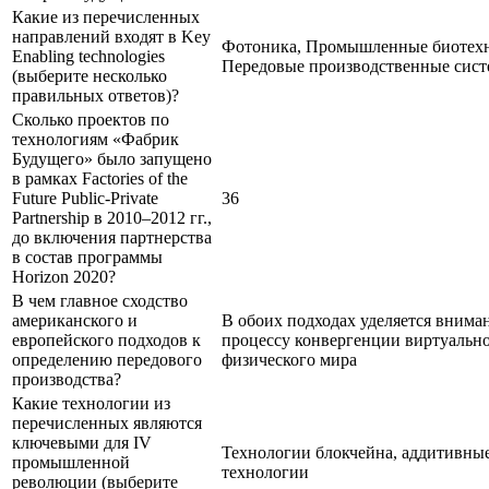
Какие из перечисленных
направлений входят в Key
Фотоника, Промышленные биотех
Enabling technologies
Передовые производственные сис
(выберите несколько
правильных ответов)?
Сколько проектов по
технологиям «Фабрик
Будущего» было запущено
в рамках Factories of the
Future Public-Private
36
Partnership в 2010–2012 гг.,
до включения партнерства
в состав программы
Horizon 2020?
В чем главное сходство
американского и
В обоих подходах уделяется внима
европейского подходов к
процессу конвергенции виртуально
определению передового
физического мира
производства?
Какие технологии из
перечисленных являются
ключевыми для IV
Технологии блокчейна, аддитивны
промышленной
технологии
революции (выберите