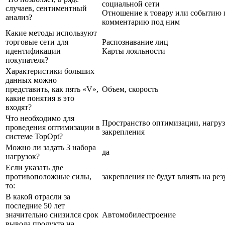
социальной сети
случаев, сентиментный
Отношение к товару или событию 
анализ?
комментарию под ним
Какие методы используют
торговые сети для
Распознавание лиц
идентификации
Карты лояльности
покупателя?
Характеристики больших
данных можно
представить, как пять «V»,
Объем, скорость
какие понятия в это
входят?
Что необходимо для
Пространство оптимизации, нагруз
проведения оптимизации в
закрепления
системе TopOpt?
Можно ли задать 3 набора
да
нагрузок?
Если указать две
противоположные силы,
закрепления не будут влиять на рез
то:
В какой отрасли за
последние 50 лет
значительно снизился срок
Автомобилестроение
вывода продукта на