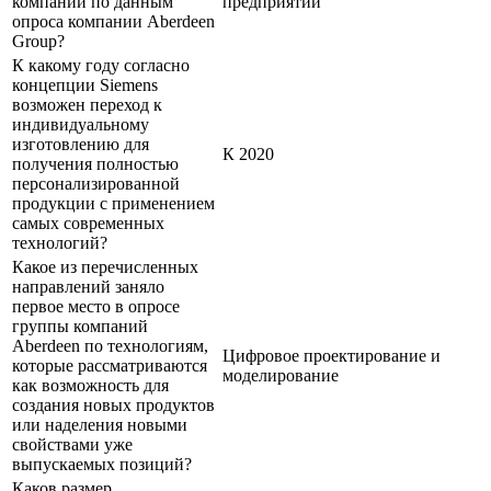
компаний по данным
предприятии
опроса компании Aberdeen
Group?
К какому году согласно
концепции Siemens
возможен переход к
индивидуальному
изготовлению для
К 2020
получения полностью
персонализированной
продукции с применением
самых современных
технологий?
Какое из перечисленных
направлений заняло
первое место в опросе
группы компаний
Aberdeen по технологиям,
Цифровое проектирование и
которые рассматриваются
моделирование
как возможность для
создания новых продуктов
или наделения новыми
свойствами уже
выпускаемых позиций?
Каков размер