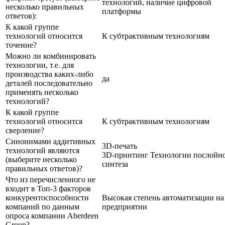
технологий, наличие цифровой
несколько правильных
платформы
ответов):
К какой группе
технологий относится
К субтрактивным технологиям
точение?
Можно ли комбинировать
технологии, т.е. для
производства каких-либо
да
деталей последовательно
применять несколько
технологий?
К какой группе
технологий относится
К субтрактивным технологиям
сверление?
Синонимами аддитивных
3D-печать
технологий являются
3D-принтинг Технологии послойн
(выберите несколько
синтеза
правильных ответов)?
Что из перечисленного не
входит в Топ-3 факторов
конкурентоспособности
Высокая степень автоматизации на
компаний по данным
предприятии
опроса компании Aberdeen
Group?