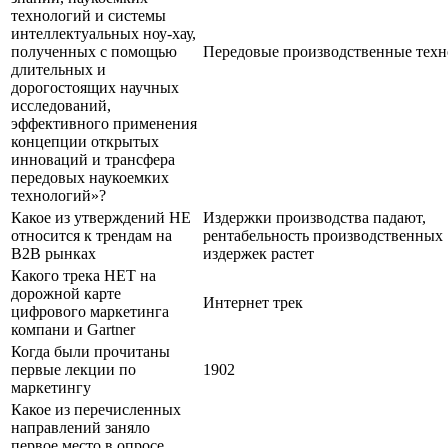
технологий и системы
интеллектуальных ноу-хау,
полученных с помощью
Передовые производственные тех
длительных и
дорогостоящих научных
исследований,
эффективного применения
концепции открытых
инноваций и трансфера
передовых наукоемких
технологий»?
Какое из утверждений НЕ
Издержки производства падают,
относится к трендам на
рентабельность производственных
В2В рынках
издержек растет
Какого трека НЕТ на
дорожной карте
Интернет трек
цифрового маркетинга
компани и Gartner
Когда были прочитаны
первые лекции по
1902
маркетингу
Какое из перечисленных
направлений заняло
первое место в опросе