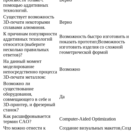
помощью аддитивных
технологий.
Существует возможность
3D-печати некоторыми
Верно
сплавами алюминия.
К причинам популярности
Возможность быстро изготовить и
аддитивных технологий
показать прототип;Возможность
относится (выберите
изготовить изделия со сложной
несколько правильных
геометрической формой
ответов)?
На данный момент
моделирование
Возможно
непосредственно процесса
3D-печати металлом:
Возможно ли
существование
оборудования,
Да
совмещающего в себе и
3D-принтер, и фрезерный
станок?
Как расшифровывается
Computer-Aided Optimization
термин CAO?
Что можно отнести к
Создание визуальных макетов,Соз