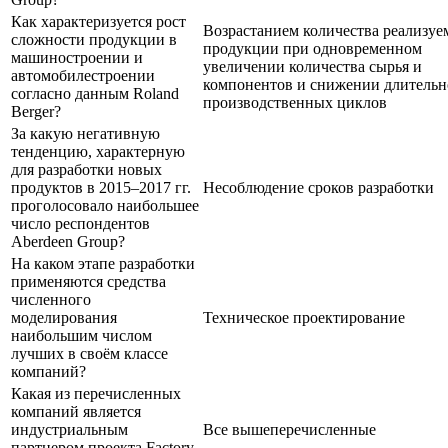
Как характеризуется рост
Возрастанием количества реализуе
сложности продукции в
продукции при одновременном
машиностроении и
увеличении количества сырья и
автомобилестроении
компонентов и снижении длительн
согласно данным Roland
производственных циклов
Berger?
За какую негативную
тенденцию, характерную
для разработки новых
продуктов в 2015–2017 гг.
Несоблюдение сроков разработки
проголосовало наибольшее
число респондентов
Aberdeen Group?
На каком этапе разработки
применяются средства
численного
моделирования
Техническое проектирование
наибольшим числом
лучших в своём классе
компаний?
Какая из перечисленных
компаний является
индустриальным
Все вышеперечисленные
партнером проекта Factory