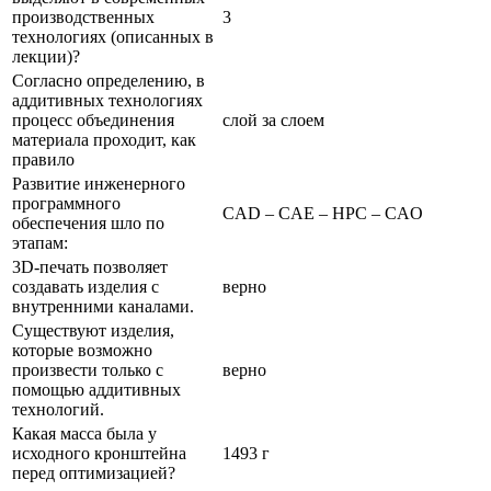
производственных
3
технологиях (описанных в
лекции)?
Согласно определению, в
аддитивных технологиях
процесс объединения
слой за слоем
материала проходит, как
правило
Развитие инженерного
программного
CAD – CAE – HPC – CAO
обеспечения шло по
этапам:
3D-печать позволяет
создавать изделия с
верно
внутренними каналами.
Существуют изделия,
которые возможно
произвести только с
верно
помощью аддитивных
технологий.
Какая масса была у
исходного кронштейна
1493 г
перед оптимизацией?