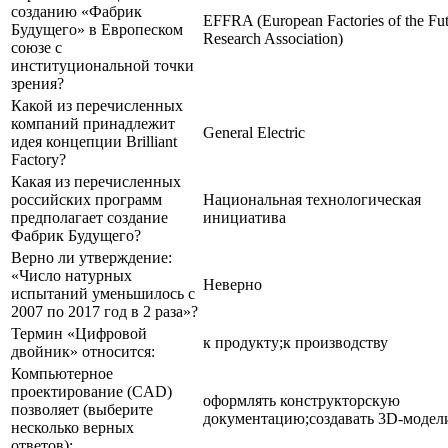
созданию «Фабрик
EFFRA (European Factories of the Fu
Будущего» в Европеском
Research Association)
союзе с
институциональной точки
зрения?
Какой из перечисленных
компаний принадлежит
General Electric
идея концепции Brilliant
Factory?
Какая из перечисленных
российских программ
Национальная технологическая
предполагает создание
инициатива
Фабрик Будущего?
Верно ли утверждение:
«Число натурных
Неверно
испытаний уменьшилось с
2007 по 2017 год в 2 раза»?
Термин «Цифровой
к продукту;к производству
двойник» относится:
Компьютерное
проектирование (CAD)
оформлять конструкторскую
позволяет (выберите
документацию;создавать 3D-модел
несколько верных
ответов):