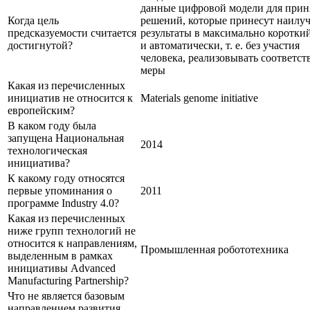
данные цифровой модели для прин
Когда цель
решений, которые принесут наилу
предсказуемости считается
результаты в максимально короткий
достигнутой?
и автоматически, т. е. без участия
человека, реализовывать соответс
меры
Какая из перечисленных
инициатив не относится к
Materials genome initiative
европейским?
В каком году была
запущена Национальная
2014
технологическая
инициатива?
К какому году относятся
первые упоминания о
2011
программе Industry 4.0?
Какая из перечисленных
ниже групп технологий не
относится к направлениям,
Промышленная робототехника
выделенным в рамках
инициативы Advanced
Manufacturing Partnership?
Что не является базовым
направлением развития