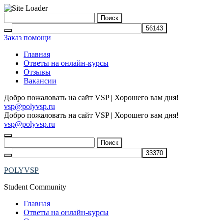
Skip
Найти:
to
content
Заказ помощи
Главная
Ответы на онлайн-курсы
Отзывы
Вакансии
Добро пожаловать на сайт VSP | Хорошего вам дня!
vsp@polyvsp.ru
Добро пожаловать на сайт VSP | Хорошего вам дня!
vsp@polyvsp.ru
Найти:
POLYVSP
Student Community
Главная
Ответы на онлайн-курсы