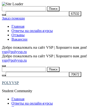
Skip
Найти:
to
content
Заказ помощи
Главная
Ответы на онлайн-курсы
Отзывы
Вакансии
Добро пожаловать на сайт VSP | Хорошего вам дня!
vsp@polyvsp.ru
Добро пожаловать на сайт VSP | Хорошего вам дня!
vsp@polyvsp.ru
Найти:
POLYVSP
Student Community
Главная
Ответы на онлайн-курсы