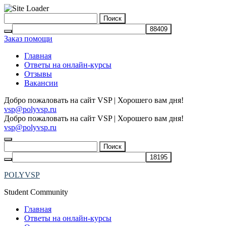
Skip
Найти:
to
content
Заказ помощи
Главная
Ответы на онлайн-курсы
Отзывы
Вакансии
Добро пожаловать на сайт VSP | Хорошего вам дня!
vsp@polyvsp.ru
Добро пожаловать на сайт VSP | Хорошего вам дня!
vsp@polyvsp.ru
Найти:
POLYVSP
Student Community
Главная
Ответы на онлайн-курсы