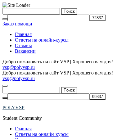
Skip
Найти:
to
content
Заказ помощи
Главная
Ответы на онлайн-курсы
Отзывы
Вакансии
Добро пожаловать на сайт VSP | Хорошего вам дня!
vsp@polyvsp.ru
Добро пожаловать на сайт VSP | Хорошего вам дня!
vsp@polyvsp.ru
Найти:
POLYVSP
Student Community
Главная
Ответы на онлайн-курсы