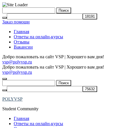
Skip
Найти:
to
content
Заказ помощи
Главная
Ответы на онлайн-курсы
Отзывы
Вакансии
Добро пожаловать на сайт VSP | Хорошего вам дня!
vsp@polyvsp.ru
Добро пожаловать на сайт VSP | Хорошего вам дня!
vsp@polyvsp.ru
Найти:
POLYVSP
Student Community
Главная
Ответы на онлайн-курсы