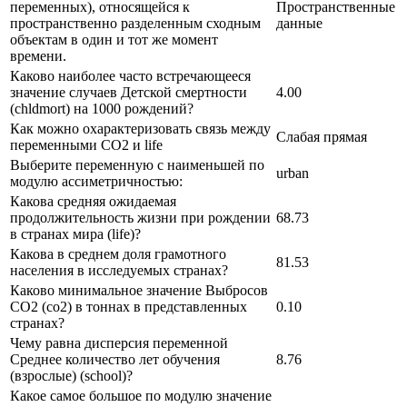
переменных), относящейся к
Пространственные
пространственно разделенным сходным
данные
объектам в один и тот же момент
времени.
Каково наиболее часто встречающееся
значение случаев Детской смертности
4.00
(chldmort) на 1000 рождений?
Как можно охарактеризовать связь между
Слабая прямая
переменными CO2 и life
Выберите переменную с наименьшей по
urban
модулю ассиметричностью:
Какова средняя ожидаемая
продолжительность жизни при рождении
68.73
в странах мира (life)?
Какова в среднем доля грамотного
81.53
населения в исследуемых странах?
Каково минимальное значение Выбросов
CO2 (co2) в тоннах в представленных
0.10
странах?
Чему равна дисперсия переменной
Среднее количество лет обучения
8.76
(взрослые) (school)?
Какое самое большое по модулю значение