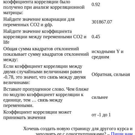
коэффициента корреляции было
0.92
получено при анализе корреляционной
матрицы:
Найдите значение ковариации для
301867.07
переменных CO2 и gdp.
Найдите значение коэффициента
корреляции между переменными CO2 и
0.45
life
Общая сумма квадратов отклонений
исходными Y и
показывает сумму квадратов отклонений
средним
между:
Если коэффициент корреляции между
двумя случайными величинами равен
Обратная, сильная
-0.78, это значит, что связь между двумя
величинами:
Вставьте пропущенное слово. Чем ближе
по модулю коэффициент корреляции к
сильнее
единице, тем … связь между
переменными.
Коэффициент корреляции может
от -1 до 1
принимать значения
Хочешь создать новую страницу для другого курса и
заполнять ее с одногруппниками? –
Пиши нам