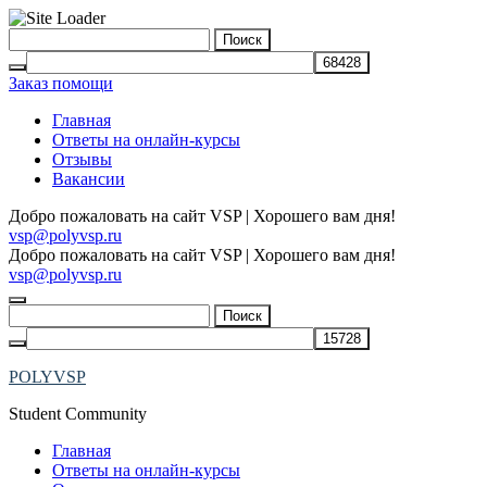
Skip
Найти:
to
content
Заказ помощи
Главная
Ответы на онлайн-курсы
Отзывы
Вакансии
Добро пожаловать на сайт VSP | Хорошего вам дня!
vsp@polyvsp.ru
Добро пожаловать на сайт VSP | Хорошего вам дня!
vsp@polyvsp.ru
Найти:
POLYVSP
Student Community
Главная
Ответы на онлайн-курсы