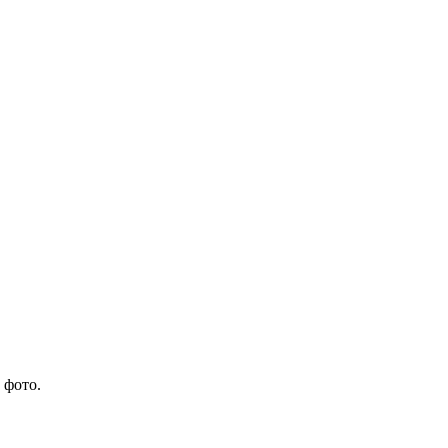
на тесты в виде фото.
 фото.