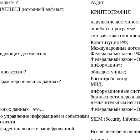
 защиты?
Аудит
ЗХЕЩНД (исходный алфавит:
КРИПТОГРАФИЯ
нарушение доступнос
ошибка в программе
сетевая атака скопир
Конституция РФ;
Международные догов
ледующих документах:
Федеральный закон РФ
Федеральный закон «О
информации»;
о профессии?
общедоступные;
Роспотребнадзор;
торам персональных данных?
МВД.
информационные систе
безопасности персона
незначительным негат
льных данных - это…
Федеральный закон «
го управление информацией и событиями
SIEM (Security Informa
отнести:
онфиденциальности зашифрованной
Все вышеперечисленн