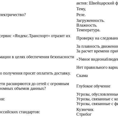
актив: Швейцарский 
Тему,
электричество?
Реле.
Загруженность.
Влажность.
Температура.
сервис «Яндекс.Транспорт» отразит их
Проверку на следован
За плавность движения
За расчет времени при
мации в целях обеспечения безопасности
«Умное видеонаблюде
Нет правильного вариа
о получения просят оплатить доставку.
Скама
ети расширяются до сетей с огромным
Глубокое обучение
громных объемов данных?
Угрозы, обусловленны
ия:
Угрозы, связанные с 
Угрозы, связанные с 
Кузнечик
оссийских стандартов:
Стрибог