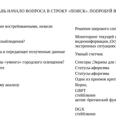
АВЬ НАЧАЛО ВОПРОСА В СТРОКУ «ПОИСК». ПОПРОБУЙ 
лее востребованными, нежели
Решение широкого спек
Мониторинг текущей с
еонаблюдения?
видеоинформации.;Осу
экстренных ситуациях
са и передающее полученные данные
Умный счетчик
мы «умного» городского освещения?
Сенсоры ;Экраны для 
нте
Статусы-афоризмы
Статусы-афоризмы
Один из приемов крит
му анализу
Верно,
GBPT
стейблкоин
актив: британский фу
DGX
стейблкоин