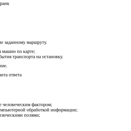
франк
ие заданному маршруту.
 машин по карте;
бытия транспорта на остановку.
ние.
нта ответа
е человеческим фактором;
компьютерной обработкой информации;
физическими полями;