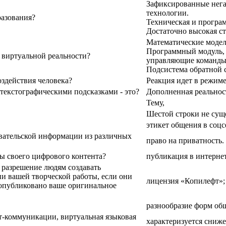
Зафиксированные нега
технологии.
разования?
Техническая и програ
Достаточно высокая с
Математические модел
Программный модуль, 
 виртуальной реальности?
управляющие команды
Подсистема обратной с
здействия человека?
Реакция идет в режиме
екстографическими подсказками - это?
Дополненная реальнос
Тему,
Шестой строки не суще
этикет общения в соцс
овательской информации из различных
право на приватность.
ы своего цифрового контента?
публикация в интернет
 разрешение людям создавать
ии вашей творческой работы, если они
лицензия «Копилефт»;
 опубликовано ваше оригинальное
разнообразие форм обще
т-коммуникации, виртуальная языковая
характеризуется сниж