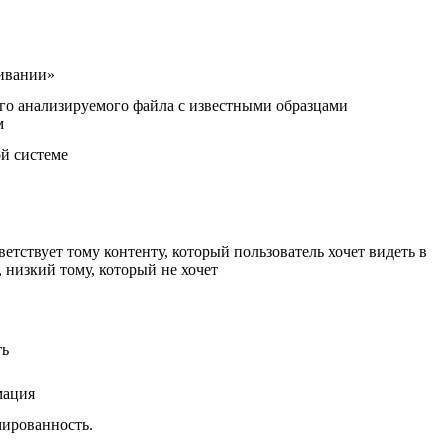
живании»
о анализируемого файла с известными образцами
м
ой системе
етствует тому контенту, который пользователь хочет видеть в
, низкий тому, который не хочет
ть
мация
ированность.