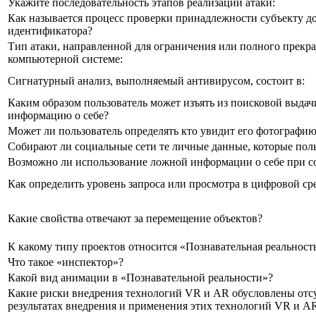
Укажите последовательность этапов реализации атаки:
Как называется процесс проверки принадлежности субъекту д
идентификатора?
Тип атаки, направленной для ограничения или полного прекра
компьютерной системе:
Сигнатурный анализ, выполняемый антивирусом, состоит в:
Каким образом пользователь может изъять из поисковой выда
информацию о себе?
Может ли пользователь определять кто увидит его фотографию 
Собирают ли социальные сети те личные данные, которые поль
Возможно ли использование ложной информации о себе при с
Как определить уровень запроса или просмотра в цифровой ср
Какие свойства отвечают за перемещение объектов?
К какому типу проектов относится «Познавательная реальност
Что такое «инспектор»?
Какой вид анимации в «Познавательной реальности»?
Какие риски внедрения технологий VR и AR обусловлены отс
результатах внедрения и применения этих технологий VR и A