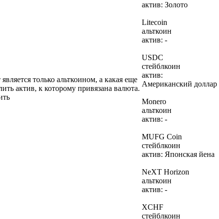
актив: Золото
Litecoin
альткоин
актив: -
USDC
стейблкоин
актив:
является только альткоином, а какая еще
Американский доллар
ить актив, к которому привязана валюта.
ить
Monero
альткоин
актив: -
MUFG Coin
стейблкоин
актив: Японская йена
NeXT Horizon
альткоин
актив: -
XCHF
стейблкоин