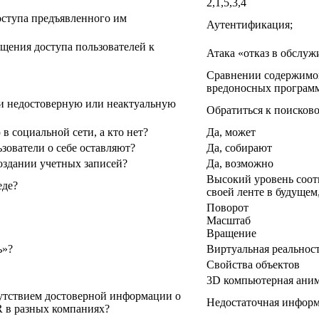
2,1,5,3,4
оступа предъявленного им
Аутентификация;
щения доступа пользователей к
Атака «отказ в обслу
Сравнении содержимог
вредоносных програм
чи недостоверную или неактуальную
Обратиться к поисков
в социальной сети, а кто нет?
Да, может
зователи о себе оставляют?
Да, собирают
оздании учетных записей?
Да, возможно
Высокий уровень соотв
еде?
своей ленте в будущем
Поворот
Масштаб
Вращение
ь»?
Виртуальная реальнос
Свойства объектов
3D компьютерная ани
утствием достоверной информации о
Недостаточная информ
R в разных компаниях?