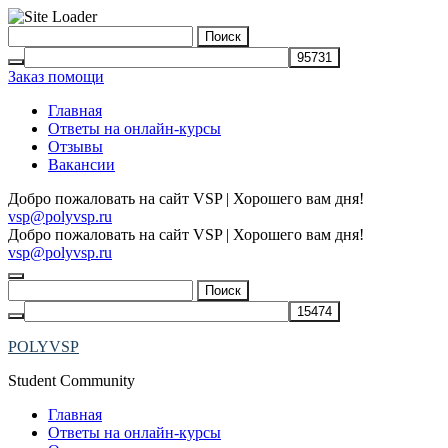
Skip
Найти:
to
content
Заказ помощи
Главная
Ответы на онлайн-курсы
Отзывы
Вакансии
Добро пожаловать на сайт VSP | Хорошего вам дня!
vsp@polyvsp.ru
Добро пожаловать на сайт VSP | Хорошего вам дня!
vsp@polyvsp.ru
Найти:
POLYVSP
Student Community
Главная
Ответы на онлайн-курсы