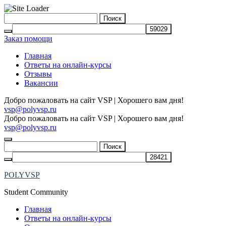
Skip
Найти:
to
content
Заказ помощи
Главная
Ответы на онлайн-курсы
Отзывы
Вакансии
Добро пожаловать на сайт VSP | Хорошего вам дня!
vsp@polyvsp.ru
Добро пожаловать на сайт VSP | Хорошего вам дня!
vsp@polyvsp.ru
Найти:
POLYVSP
Student Community
Главная
Ответы на онлайн-курсы