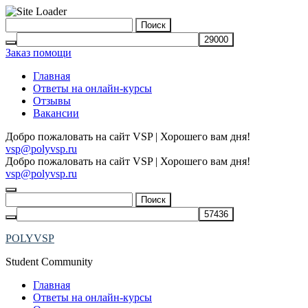
Skip
Найти:
to
content
Заказ помощи
Главная
Ответы на онлайн-курсы
Отзывы
Вакансии
Добро пожаловать на сайт VSP | Хорошего вам дня!
vsp@polyvsp.ru
Добро пожаловать на сайт VSP | Хорошего вам дня!
vsp@polyvsp.ru
Найти:
POLYVSP
Student Community
Главная
Ответы на онлайн-курсы