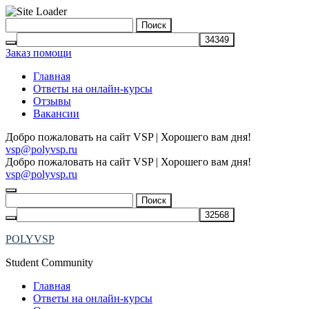
Skip
Найти:
to
content
Заказ помощи
Главная
Ответы на онлайн-курсы
Отзывы
Вакансии
Добро пожаловать на сайт VSP | Хорошего вам дня!
vsp@polyvsp.ru
Добро пожаловать на сайт VSP | Хорошего вам дня!
vsp@polyvsp.ru
Найти:
POLYVSP
Student Community
Главная
Ответы на онлайн-курсы