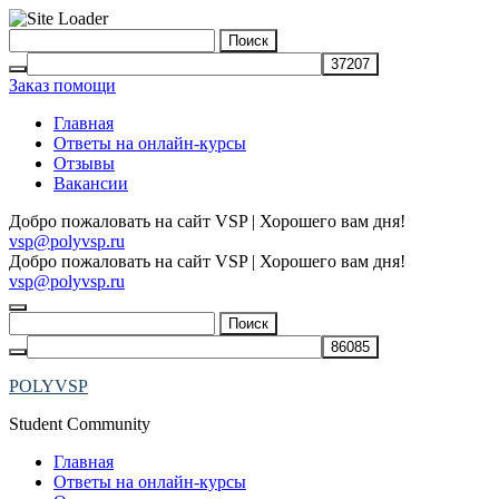
Skip
Найти:
to
content
Заказ помощи
Главная
Ответы на онлайн-курсы
Отзывы
Вакансии
Добро пожаловать на сайт VSP | Хорошего вам дня!
vsp@polyvsp.ru
Добро пожаловать на сайт VSP | Хорошего вам дня!
vsp@polyvsp.ru
Найти:
POLYVSP
Student Community
Главная
Ответы на онлайн-курсы