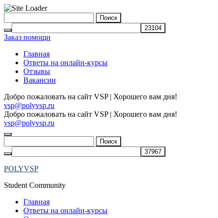
Skip
Найти:
to
content
Заказ помощи
Главная
Ответы на онлайн-курсы
Отзывы
Вакансии
Добро пожаловать на сайт VSP | Хорошего вам дня!
vsp@polyvsp.ru
Добро пожаловать на сайт VSP | Хорошего вам дня!
vsp@polyvsp.ru
Найти:
POLYVSP
Student Community
Главная
Ответы на онлайн-курсы