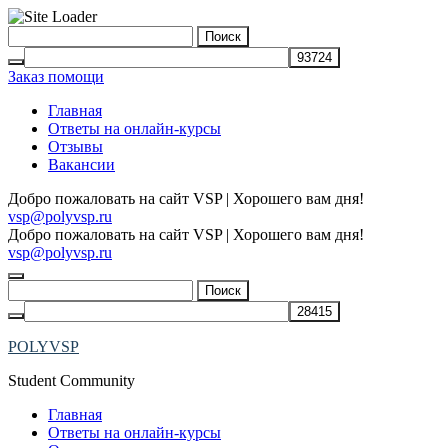
Skip
Найти:
to
content
Заказ помощи
Главная
Ответы на онлайн-курсы
Отзывы
Вакансии
Добро пожаловать на сайт VSP | Хорошего вам дня!
vsp@polyvsp.ru
Добро пожаловать на сайт VSP | Хорошего вам дня!
vsp@polyvsp.ru
Найти:
POLYVSP
Student Community
Главная
Ответы на онлайн-курсы