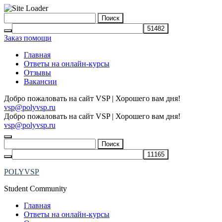
Skip
Найти:
to
content
Заказ помощи
Главная
Ответы на онлайн-курсы
Отзывы
Вакансии
Добро пожаловать на сайт VSP | Хорошего вам дня!
vsp@polyvsp.ru
Добро пожаловать на сайт VSP | Хорошего вам дня!
vsp@polyvsp.ru
Найти:
POLYVSP
Student Community
Главная
Ответы на онлайн-курсы