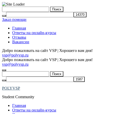
Skip
Найти:
to
content
Заказ помощи
Главная
Ответы на онлайн-курсы
Отзывы
Вакансии
Добро пожаловать на сайт VSP | Хорошего вам дня!
vsp@polyvsp.ru
Добро пожаловать на сайт VSP | Хорошего вам дня!
vsp@polyvsp.ru
Найти:
POLYVSP
Student Community
Главная
Ответы на онлайн-курсы