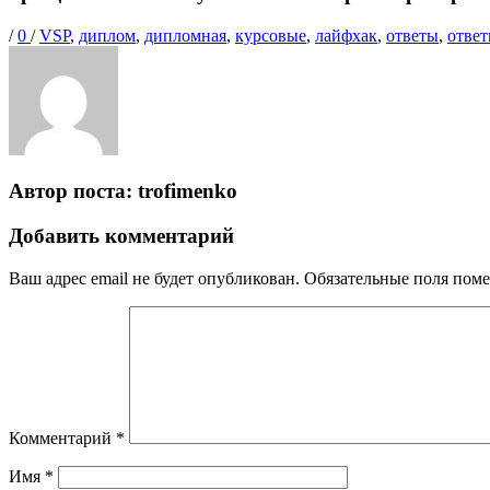
Опубликовано
Теги
/
0
/
VSP
,
диплом
,
дипломная
,
курсовые
,
лайфхак
,
ответы
,
ответ
Автор поста:
trofimenko
Добавить комментарий
Ваш адрес email не будет опубликован.
Обязательные поля пом
Комментарий
*
Имя
*