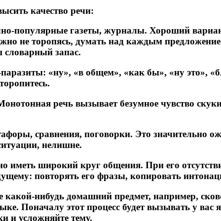
ысить качество речи:
чно-популярные газеты, журналы. Хороший вариан
ужно не торопясь, думать над каждым предложение
ш словарный запас.
паразиты: «ну», «в общем», «как бы», «ну это», «б
торопитесь.
 Монотонная речь вызывает безумное чувство ску
тафоры, сравнения, поговорки. Это значительно о
 ситуации, нелишне.
жно иметь широкий круг общения. При его отсутств
ущему: повторять его фразы, копировать интонац
те какой-нибудь домашний предмет, например, сков
ке. Поначалу этот процесс будет вызывать у вас я
и и усложняйте тему.