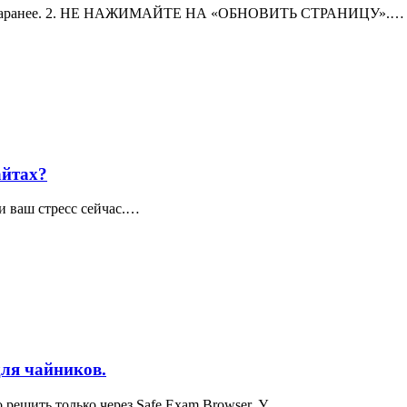
имы, заранее. 2. НЕ НАЖИМАЙТЕ НА «ОБНОВИТЬ СТРАНИЦУ».…
айтах?
 ваш стресс сейчас.…
для чайников.
о решить только через Safe Exam Browser. У…