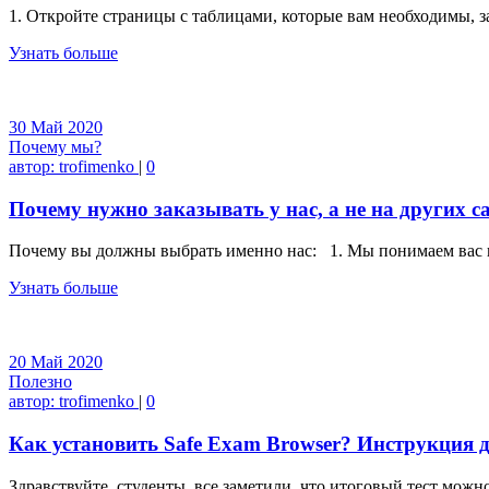
1. Откройте страницы с таблицами, которые вам необход
Узнать больше
30
Май
2020
Почему мы?
автор:
trofimenko
|
0
Почему нужно заказывать у нас, а не на других с
Почему вы должны выбрать именно нас: 1. Мы понимаем вас и
Узнать больше
20
Май
2020
Полезно
автор:
trofimenko
|
0
Как установить Safe Exam Browser? Инструкция 
Здравствуйте, студенты, все заметили, что итоговый тест можн