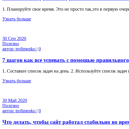
1. Планируйте свое время. Это не просто так,это в первую очер
Узнать больше
30
Сен
2020
Полезно
автор:
trofimenko
|
0
7 шагов как все успевать с помощью правильног
1. Составьте список задач на день. 2. Используйте список зада
Узнать больше
30
Май
2020
Полезно
автор:
trofimenko
|
0
Что делать, чтобы сайт работал стабильно во вре