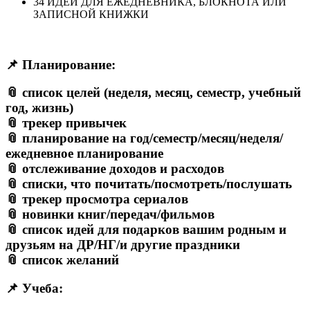
34 ИДЕИ ДЛЯ ЕЖЕДНЕВНИКА, БЛОКНОТА ИЛИ
ЗАПИСНОЙ КНИЖКИ
📌 Планирование:
📎 список целей (неделя, месяц, семестр, учебный
год, жизнь)
📎 трекер привычек
📎 планирование на год/семестр/месяц/неделя/
ежедневное планирование
📎 отслеживание доходов и расходов
📎 списки, что почитать/посмотреть/послушать
📎 трекер просмотра сериалов
📎 новинки книг/передач/фильмов
📎 список идей для подарков вашим родным и
друзьям на ДР/НГ/и другие праздники
📎 список желаний
📌 Учеба: