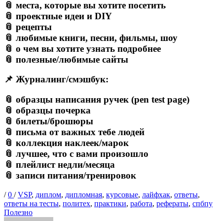
📎 места, которые вы хотите посетить
📎 проектные идеи и DIY
📎 рецепты
📎 любимые книги, песни, фильмы, шоу
📎 о чем вы хотите узнать подробнее
📎 полезные/любимые сайты
📌 Журналинг/смэшбук:
📎 образцы написания ручек (pen test page)
📎 образцы почерка
📎 билеты/брошюры
📎 письма от важных тебе людей
📎 коллекция наклеек/марок
📎 лучшее, что с вами произошло
📎 плейлист недли/месяца
📎 записи питания/тренировок
Опубликовано
Теги
/
0
/
VSP
,
диплом
,
дипломная
,
курсовые
,
лайфхак
,
ответы
,
Ка
ответы на тесты
,
политех
,
практики
,
работа
,
рефераты
,
спбпу
Полезно