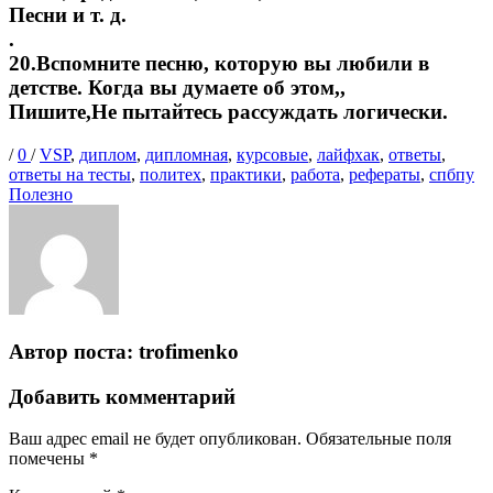
Песни и т. д.
.
20.Вспомните песню, которую вы любили в
детстве. Когда вы думаете об этом,,
Пишите,Не пытайтесь рассуждать логически.
Опубликовано
Теги
/
0
/
VSP
,
диплом
,
дипломная
,
курсовые
,
лайфхак
,
ответы
,
Ка
ответы на тесты
,
политех
,
практики
,
работа
,
рефераты
,
спбпу
Полезно
Автор поста:
trofimenko
Добавить комментарий
Ваш адрес email не будет опубликован.
Обязательные поля
помечены
*