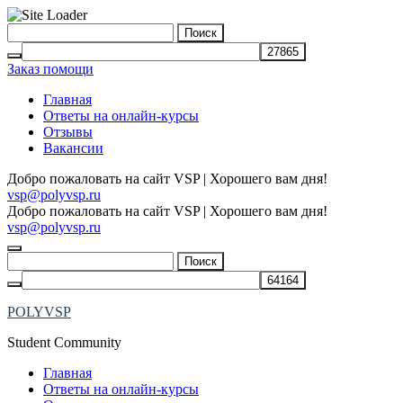
Skip
Найти:
to
content
Заказ помощи
Главная
Ответы на онлайн-курсы
Отзывы
Вакансии
Добро пожаловать на сайт VSP | Хорошего вам дня!
vsp@polyvsp.ru
Добро пожаловать на сайт VSP | Хорошего вам дня!
vsp@polyvsp.ru
Найти:
POLYVSP
Student Community
Главная
Ответы на онлайн-курсы